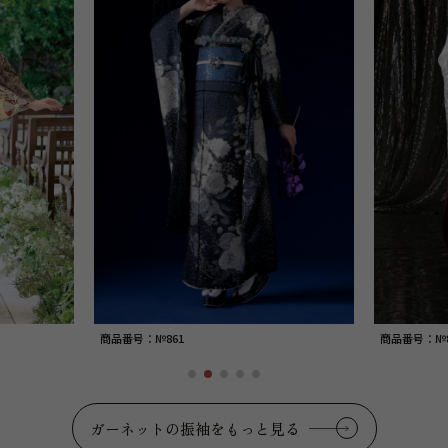
商品番号：№869
商品番
ガーネットの振袖をもっと見る