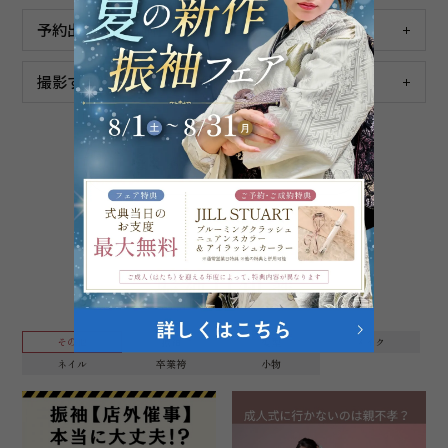
予約出来るのは何日前から何日前までですか？
撮影する時に着る衣装の予約はできますか？
よくある質問をもっと見る
振袖豆知識
その他
振袖
髪型
メイク
ネイル
卒業袴
小物