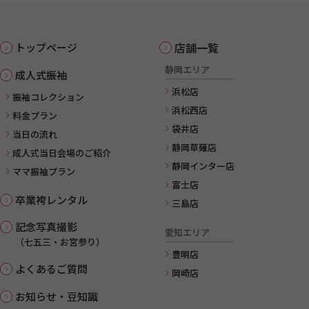
店舗一覧
トップページ
静岡エリア
成人式振袖
浜松店
振袖コレクション
浜松西店
料金プラン
袋井店
当日の流れ
静岡草薙店
成人式当日会場のご紹介
静岡インター店
ママ振袖プラン
富士店
卒業袴レンタル
三島店
記念写真撮影
愛知エリア
（七五三・お宮参り）
豊明店
よくあるご質問
岡崎店
お知らせ・豆知識