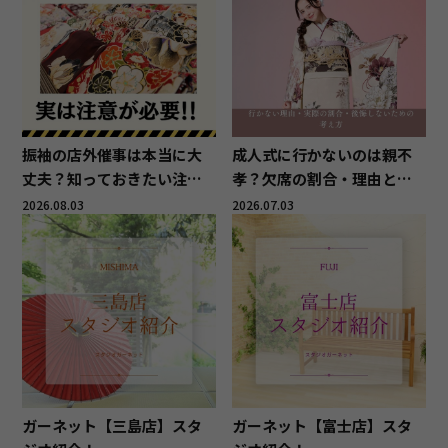
振袖の店外催事は本当に大
成人式に行かないのは親不
丈夫？知っておきたい注意
孝？欠席の割合・理由と後
点と後悔しないためのポイ
悔しない考え方
2026.08.03
2026.07.03
ント
ガーネット【三島店】スタ
ガーネット【富士店】スタ