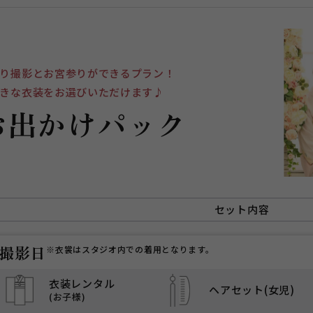
り撮影とお宮参りができるプラン！
きな衣装をお選びいただけます♪
お出かけパック
セット内容
撮影日
※衣裳はスタジオ内での着用となります。
衣装レンタル
ヘアセット(女児)
(お子様)