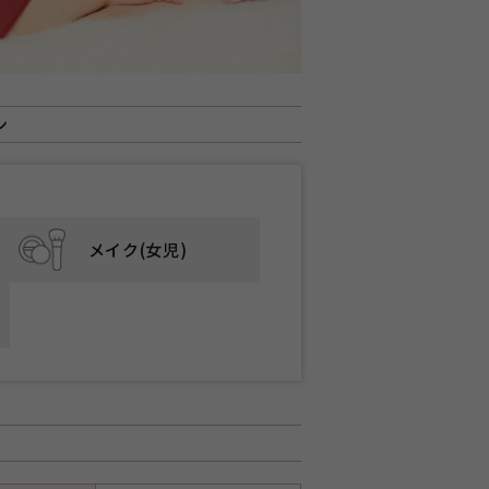
ン
メイク(女児)