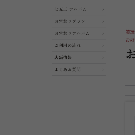
七五三 アルバム
お宮参りプラン
前撮
お宮参りアルバム
お好
ご利用の流れ
店舗情報
よくある質問