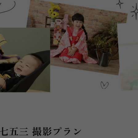
七五三 撮影プラン