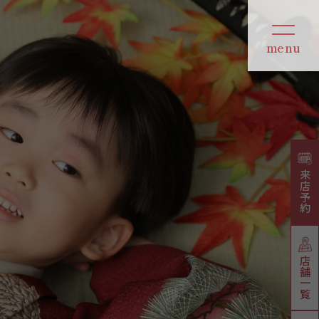
来店予約
店舗一覧