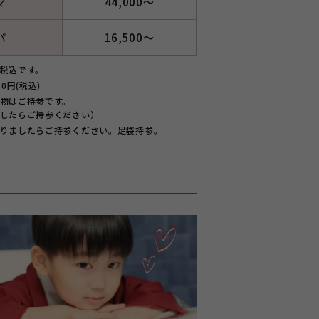
マ
44,000〜
パ
16,500〜
税込です。
0円(税込)
物はご持参です。
したらご持参ください）
りましたらご持参ください。足袋持参。