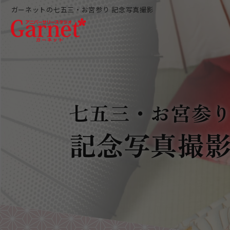
ガーネットの七五三・お宮参り 記念写真撮影
七五三・お宮参
記念写真撮