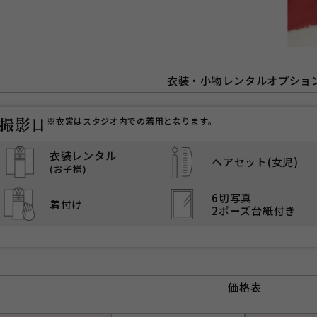
衣装・小物レンタルオプショ
撮影日
※衣裳はスタジオ内での着用となります。
衣装レンタル
ヘアセット(女児)
(お子様)
6切写真
着付け
2ポーズ台紙付き
価格表