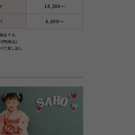
マ
14,300〜
パ
6,600〜
税込です。
0円(税込)
べて貸し出し