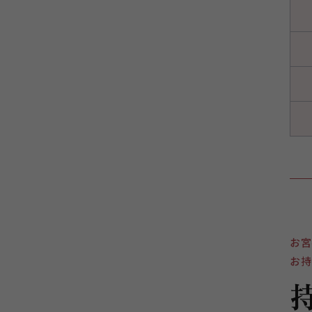
お宮
お持