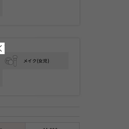
ます。
メイク(女児)