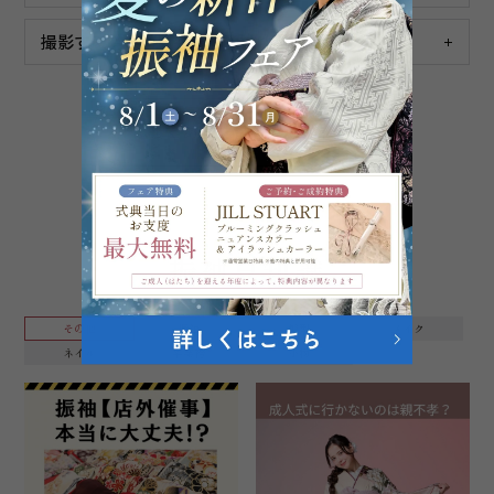
撮影する時に着る衣装の予約はできますか？
よくある質問をもっと見る
振袖豆知識
その他
振袖
髪型
メイク
ネイル
卒業袴
小物