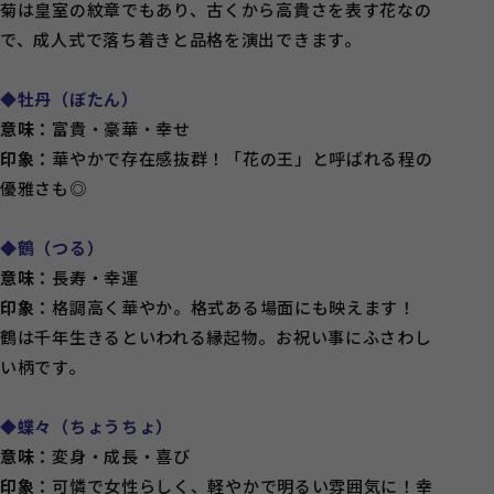
菊は皇室の紋章でもあり、古くから高貴さを表す花なの
で、成人式で落ち着きと品格を演出できます。
◆牡丹（ぼたん）
意味：
富貴・豪華・幸せ
印象：
華やかで存在感抜群！「花の王」と呼ばれる程の
優雅さも◎
◆鶴（つる）
意味：
長寿・幸運
印象：
格調高く華やか。格式ある場面にも映えます！
鶴は千年生きるといわれる縁起物。お祝い事にふさわし
い柄です。
◆蝶々（ちょうちょ）
意味：
変身・成長・喜び
印象：
可憐で女性らしく、軽やかで明るい雰囲気に！幸