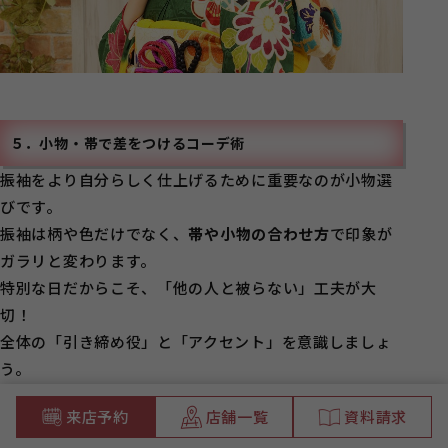
５．小物・帯で差をつけるコーデ術
振袖をより自分らしく仕上げるために重要なのが小物選
びです。
振袖は柄や色だけでなく、
帯や小物の合わせ方
で印象が
ガラリと変わります。
特別な日だからこそ、「他の人と被らない」工夫が大
切！
全体の「引き締め役」と「アクセント」を意識しましょ
う。
来店予約
店舗一覧
資料請求
➀帯で魅せるテクニック