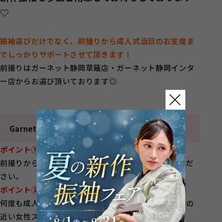
♡
振袖選びだけでなく、前撮りから成人式当日のお支度ま
でしっかりサポートさせて頂きます！
前撮りはガーネット静岡草薙店・ガーネット静岡インタ
ー店からお選び頂いております◎
Garnetのここがすごい！
ポイント➀
：フルサポートで安心！
前撮りから成人式事前準備、当日まですべてお任せくだ
さい。
ポイント②
：知識と経験豊富な女性スタッフがご案内
何度も成人式のお手伝いをさせて頂き、お嬢様と年齢の
近い女性スタッフなので、相談もしやすい◎