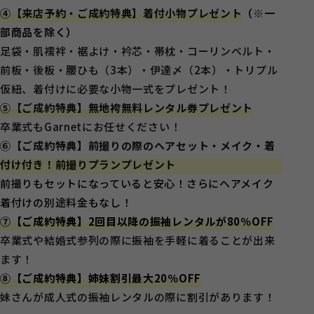
④【来店予約・ご成約特典】着付小物プレゼント
（※一
部商品を除く）
足袋・肌襦袢・裾よけ・衿芯・帯枕・コーリンベルト・
前板・後板・腰ひも（3本）・伊達〆（2本）・トリプル
仮紐、着付けに必要な小物一式をプレゼント！
⑤【ご成約特典】無地袴無料レンタル券プレゼント
卒業式もGarnetにお任せください！
⑥【ご成約特典】前撮りの際のヘアセット・メイク・着
付け付き！前撮りプランプレゼント
前撮りもセットになっていると安心！さらにヘアメイク
着付けの別途料金もなし！
⑦【ご成約特典】2回目以降の振袖レンタルが80％OFF
卒業式や結婚式参列の際に振袖を手軽に着ることが出来
ます！
⑧【ご成約特典】姉妹割引最大20％OFF
妹さんが成人式の振袖レンタルの際に割引があります！