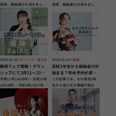
皆様、振袖選びは済みました
皆様、振袖選びは済みました
か？ 一生に一度となる...
か？ 一生に一度となる...
2026.01.16
#振袖
2026.01.23
#イベント・展示会
高校2年生から振袖選びが
静岡フェア開催！グラン
始まる？早め予約が成人
シップにて2月21～23日
式成功のカギ
この記事では、なぜ高校2年
の限定3日間
令和11年(2029年)・令和10年
生から成人式の準備が始まっ
(2028年)・令和9年(2027年)
ているのかという事や、理...
にハタチを迎えるお嬢様に...