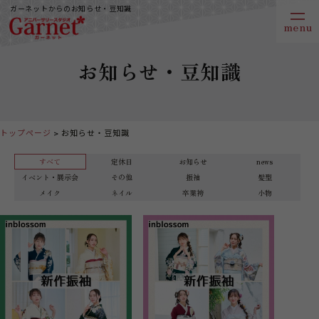
ガーネットからのお知らせ・豆知識
お知らせ・豆知識
トップページ
お知らせ・豆知識
すべて
定休日
お知らせ
news
イベント・展示会
その他
振袖
髪型
メイク
ネイル
卒業袴
小物