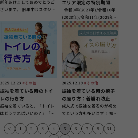
新年あけましておめでとうご
エリア限定の特別期間
ざいます。 旧年中はスタジオ
令和9年(2027年)/令和10年
ガーネットをご利用いた...
(2028年)/令和11年(2029年)
に成人式をお迎えに...
2025.12.23
#その他
2025.12.19
#その他
振袖を着ている時のトイ
振袖を着ている時の椅子
レの行き方
の座り方：着崩れ防止
振袖を着ていると、「トイレ
成人式で振袖を着るのが初め
はどうすればいいの？」「汚
てという方も多いはず！ 知ら
してしまわないか心配&he...
ないことばかりだとは...
＜
1
2
3
4
5
6
7
8
31