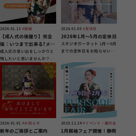
2026.01.12
#振袖
2026.01.05
#定休日
【成人式の後撮り】完全
2026年1月～5月の定休日
版：いつまで出来る?メリ
スタジオガーネット 1月～5月
までの定休日をお知らせいた
ットや失敗談など
成人式の思い出をしっかりと
します。 定休日をご...
残したいと思いませんか？ 振
袖姿の写真を残す方法...
2026.01.01
#お知らせ
2025.12.24
#イベント・展示会
新年のご挨拶とご案内
1月振袖フェア開催！静岡