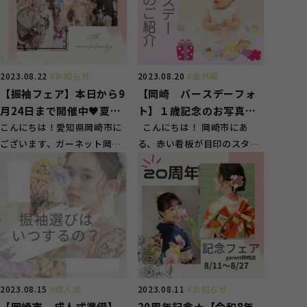
2023.08.22
#お知らせ
2023.08.20
#番外編
【振袖フェア】本日から9
【岡崎 バースデーフォ
月24日まで開催中♥夏休
ト】１歳記念のお写真ご
みの振袖選びはガーネッ
こんにちは！愛知県岡崎市に
紹介！
こんにちは！ 岡崎市にあ
ございます、ガーネット岡崎
る、赤い看板が目印のスタジ
トへ！
店です！ ガーネット全店舗で
オガーネット岡崎店です。 当
は、本日から9月...
店では成人...
2023.08.15
#成人式
2023.08.11
#お知らせ
【岡崎市 成人式準備】
20周年記念★【令和8年