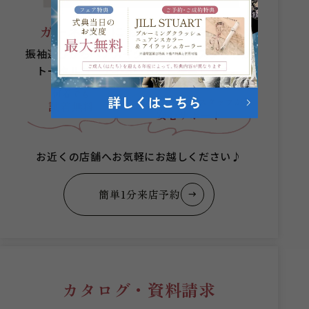
ガーネットにお任せください。
振袖選びからヘアメイクまでプロのスタッフが
トータルコーディネートをご提案します。
何着でも
成人式当日まで
スタッフが
試着無料
安心サポート
お近くの店舗へお気軽にお越しください♪
簡単1分来店予約
カタログ・資料請求