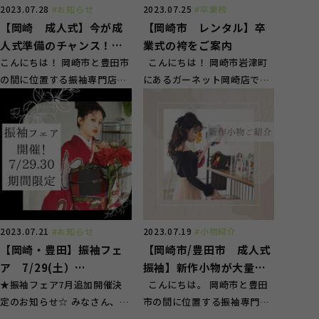
2023.07.28
#お知らせ
2023.07.25
#卒業袴
【岡崎 成人式】今が成
【岡崎市 レンタル】卒
人式準備のチャンス！！
業式の袴をご案内
期間限定振袖フェアのご
こんにちは！ 岡崎市と豊田市
こんにちは！ 岡崎市岩津町
の間に位置する振袖専門店の
にあるガーネット岡崎店で
案内
スタジオガーネット岡崎店で
す。 248沿いにある赤色の大
す。 当店では...
きな看板が...
2023.07.21
#お知らせ
2023.07.19
#小物紹介
【岡崎・豊田】振袖フェ
【岡崎市/豊田市 成人式
ア 7/29(土）
振袖】新作小物が大量入
7/30（日）開催！
★振袖フェア7月追加開催決
荷！
こんにちは。 岡崎市と豊田
定のお知らせ☆ みなさん、こ
市の間に位置する振袖専門店
んにちは！岡崎市と豊橋市の
のスタジオガーネット岡崎店