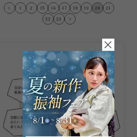
間にありますガーネ...
です。 当...
＜
1
2
15
16
17
18
19
20
21
22
23
＞
こんなお悩み
ありませんか？