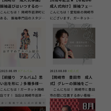
振袖選びはいつするの？
成人式向け】振袖フェア
そんな疑問を解決！
こんにちは！ 岡崎市岩津町に
本日よりスタートいたし
こんにちは！愛知県の岡崎市
ある、 振袖専門店のスタジオ
にございます、ガーネット岡
ます！！
ガーネット岡崎店スタッフで
崎店でございます(*^^*)
す！ ...
2026年に成人...
2023.08.09
#アルバム
2023.08.08
#成人式
【前撮り アルバム】思
【岡崎市 豊田市 成人
い出を形に♪多種多様な
式】グレーの振袖をご紹
アルバムをご紹介！
こんにちは！ガーネット岡崎
介♡
こんにちは！ 岡崎市と豊田
店です！ 当店は岡崎市岩津町
市の間に位置する赤い看板が
の大通り沿いに面しており、
目印の、振袖専門店スタジオ
岡崎市、豊田市...
ガ...