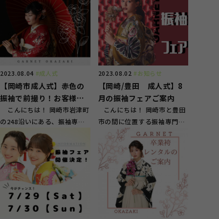
2023.08.04
#成人式
2023.08.02
#お知らせ
【岡崎市成人式】赤色の
【岡崎/豊田 成人式】8
振袖で前撮り！お客様の
月の振袖フェアご案内
ご紹介♪
こんにちは！ 岡崎市岩津町
こんにちは！ 岡崎市と豊田
の248沿いにある、振袖専門
市の間に位置する振袖専門店
店スタジオガーネットです！
スタジオガーネットです！
当...
当...