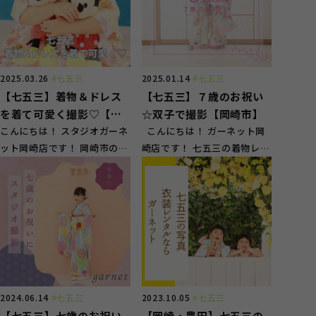
2025.03.26
#七五三
2025.01.14
#七五三
【七五三】着物＆ドレス
【七五三】７歳のお祝い
を着て可愛く撮影♡【岡
☆双子で撮影【岡崎市】
崎市】
こんにちは！ スタジオガーネ
こんにちは！ ガーネット岡
ット岡崎店です！ 岡崎市の方
崎店です！ 七五三の着物レン
に多くご来店頂いております
タル、撮影もさせて頂いてお
(^^) 七五三...
ります♪ ...
2024.06.14
#七五三
2023.10.05
#七五三
【七五三】七歳のお祝い
【岡崎・豊田】七五三の