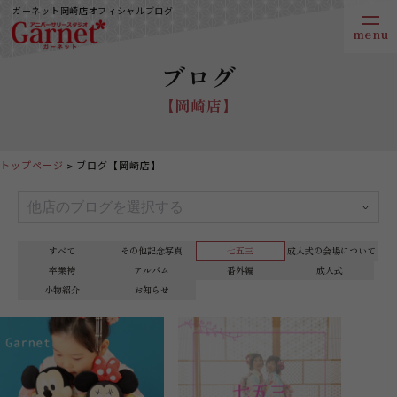
ガーネット岡崎店オフィシャルブログ
ブログ
【岡崎店】
トップページ
ブログ【岡崎店】
すべて
その他記念写真
七五三
成人式の会場について
卒業袴
アルバム
番外編
成人式
小物紹介
お知らせ