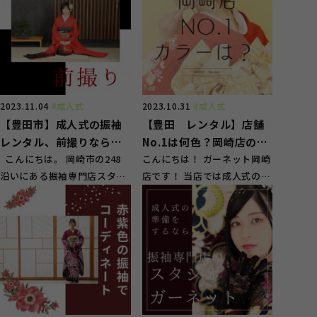
2023.11.04
#成人式
2023.10.31
#成人式
【豊田市】成人式の振袖
【豊田 レンタル】店舗
レンタル、前撮りならガ
No.1は何色？岡崎店の振
ーネット！
こんにちは。 岡崎市の248
袖人気色ランキング！！
こんにちは！ ガーネット岡崎
沿いにある振袖専門店スタジ
店です！ 当店では成人式の振
オガーネットです。 当店で
袖選びから前撮り、式当日の
は、毎年成人...
お仕度まで ト...