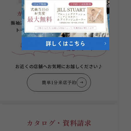
ガーネットにお任せください。
振袖選びからヘアメイクまでプロのスタッフが
トータルコーディネートをご提案します。
何着でも
成人式当日まで
スタッフが
試着無料
安心サポート
お近くの店舗へお気軽にお越しください♪
簡単1分来店予約
カタログ・資料請求