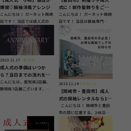
爆発♡振袖洋風アレンジ
式に！新作髪飾りをご紹
こんにちは！ ガーネット岡崎
介！！
こんにちは！ ガーネット岡崎
店です！ 当店では成人式の振
店です！ 当店は振袖専門
袖選びから前撮り、 当日のお
店！！ 幅広い種類のお振袖を
仕度まで、ト...
取り揃えておりま...
2023.11.17
#番外編
成人式の準備はいつか
ら？当日までの流れを解
説！
こんにちは。愛知県2店舗、
2023.11.14
#お知らせ
静岡県7店舗ございます、振
【岡崎市・豊田市】成人
袖専門店のスタジオガーネッ
式の振袖レンタルなら11
トです！ 振袖のレ...
月がお得！フェアのご案
こんにちは！ 岡崎市と豊田
市の間に位置する、248沿い
内
にございます、ガーネット岡
崎店です。 ...