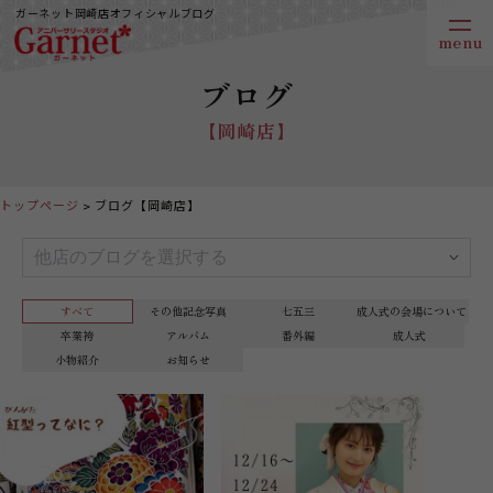
ガーネット岡崎店オフィシャルブログ
ブログ
【岡崎店】
トップページ
ブログ【岡崎店】
すべて
その他記念写真
七五三
成人式の会場について
卒業袴
アルバム
番外編
成人式
小物紹介
お知らせ