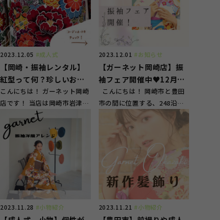
2023.12.05
#成人式
2023.12.01
#お知らせ
【岡崎・振袖レンタル】
【ガーネット岡崎店】振
紅型って何？珍しいお振
袖フェア開催中♥12月が
袖柄のご紹介！
こんにちは！ ガーネット岡崎
最後のチャンス！
こんにちは！ 岡崎市と豊田
店です！ 当店は岡崎市岩津町
市の間に位置する、248沿い
にある、スタジオを有する振
にございます、ガーネット岡
袖専門店♪ 成人...
崎店です。 ...
2023.11.28
#小物紹介
2023.11.21
#小物紹介
【成人式 小物】個性が
【豊田市】前撮りや成人