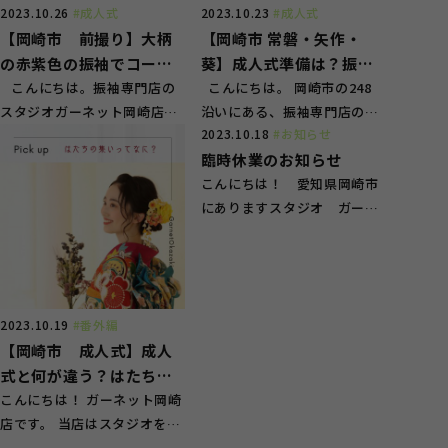
2023.10.26
#成人式
2023.10.23
#成人式
【岡崎市 前撮り】大柄
【岡崎市 常磐・矢作・
の赤紫色の振袖でコーデ
葵】成人式準備は？振袖
ィネート♪
こんにちは。振袖専門店の
専門店のスタジオガーネ
こんにちは。 岡崎市の248
スタジオガーネット岡崎店で
沿いにある、振袖専門店のス
ットで！
2023.10.18
#お知らせ
す。 岡崎市の248沿いにござ
タジオガーネットです！ 当店
臨時休業のお知らせ
います...
では主に成...
こんにちは！ 愛知県岡崎市
にありますスタジオ ガーネ
ット岡崎店です。 誠に勝手
ながら、 1...
2023.10.19
#番外編
【岡崎市 成人式】成人
式と何が違う？はたちの
集いとは？
こんにちは！ ガーネット岡崎
店です。 当店はスタジオを有
する振袖専門店！ 愛知県岡崎