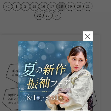
市岩津町に位...
＜
1
2
15
16
17
18
19
20
21
22
23
＞
こんなお悩み
ありませんか？