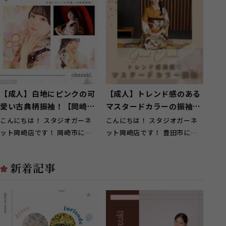
おります！ ...
おります！ ...
【成人】白地にピンクの可
【成人】トレンド感のある
愛い古典柄振袖！【岡崎
マスタードカラーの振袖が
市】
印象的【豊田市】
こんにちは！ スタジオガーネ
こんにちは！ スタジオガーネ
ット岡崎店です！ 岡崎市にお
ット岡崎店です！ 豊田市にお
住いのお客様に多くご来店頂い
住いのお客様に多くご来店頂い
ております...
ております...
新着記事