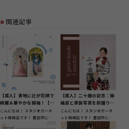
関連記事
【成人】青地に辻が花柄で
【成人】二十歳の記念：振
綺麗＆華やかな振袖！【豊
袖姿と家族写真を前撮り！
田市】
【豊田市】
こんにちは！ スタジオガーネ
こんにちは！ スタジオガーネ
ット岡崎店です！ 豊田市にお
ット岡崎店です！ 豊田市にお
住いのお客様にもご来店頂いて
住いのお客様にもご来店頂いて