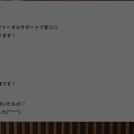
でトータルサポートで安心◎
ります！
♪
様です！
頂いたもの♡
*^^*)