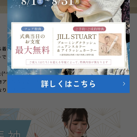
ち着きと
トでした♡
^^)/
物アレンジすることで
なりますね♬