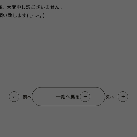
様、大変申し訳ございません。
します( ⁎ᵕᴗᵕ⁎ )
一覧へ戻る
前へ
次へ