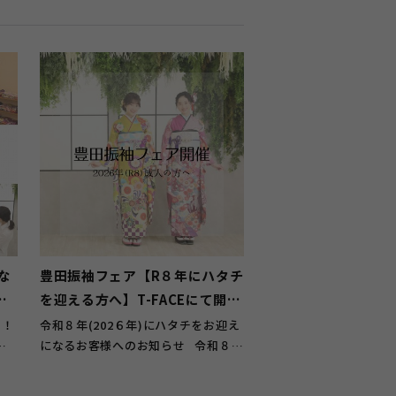
な
豊田振袖フェア【R８年にハタチ
い
を迎える方へ】T-FACEにて開
催！11月2日～4日
！！
令和８年(202６年)にハタチをお迎え
す
になるお客様へのお知らせ 令和８年
(202６年)に ハ...