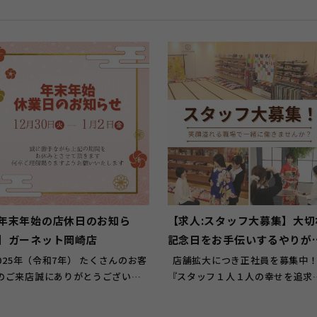
年末年始の店休日のお知ら
【求人:スタッフ大募集】大切
】ガーネット岡崎店
記念日をお手伝いするやりが
のある仕事！
店舗拡大につき正社員を募集中
のご来店誠にありがとうございま
『スタッフ１人１人の幸せを追求
した！ &n...
る会社アニバーサリース...