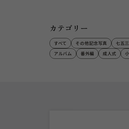
で！【豊田市】
解
カテゴリー
すべて
その他記念写真
七五
アルバム
番外編
成人式