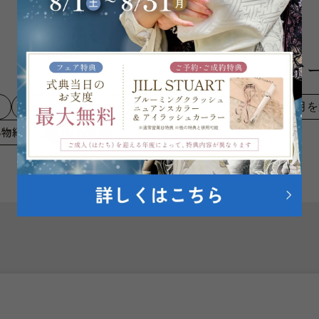
説！
ア
三
成人式の会場について
卒業袴
小物紹介
お知らせ