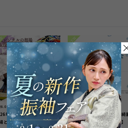
26.08.07
2026.08.02
026年最新版！振袖レンタルの
【成人】青地に辻が花柄で綺
場とお得に借りるコツ：徹底
＆華やかな振袖！【豊田市】