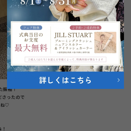
た振袖！
ださったので
すね♡
ね！