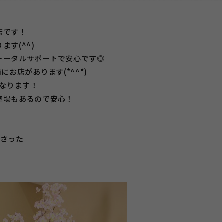
店です！
す(^^)
トータルサポートで安心です◎
お店があります(*^^*)
になります！
車場もあるので安心！
ださった