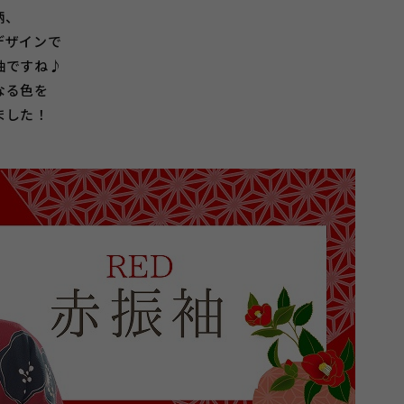
柄、
デザインで
袖ですね♪
なる色を
ました！