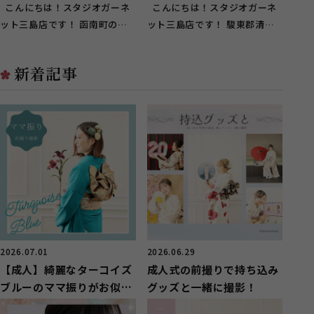
く！【函南町】
❀【駿東郡清水町】
こんにちは！スタジオガーネ
こんにちは！スタジオガーネ
ット三島店です！ 函南町のお
ット三島店です！ 駿東郡清水
客様に多くご来店頂いておりま
町のお客様に多くご来店頂いて
す(^^...
おり...
新着記事
2026.07.01
2026.06.29
【成人】綺麗なターコイズ
成人式の前撮りで持ち込み
ブルーのママ振りがお似合
グッズと一緒に撮影！
いのお嬢様【長泉町】