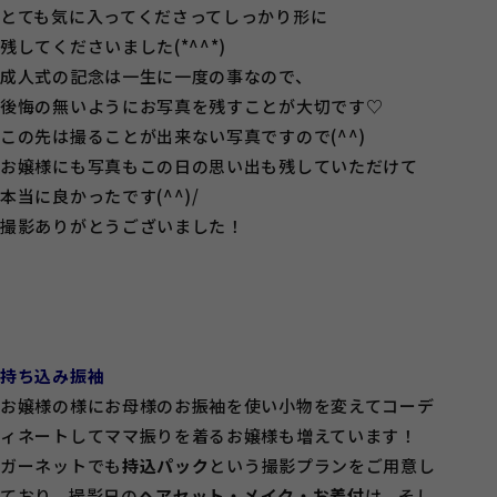
とても気に入ってくださってしっかり形に
残してくださいました(*^^*)
成人式の記念は一生に一度の事なので、
後悔の無いようにお写真を残すことが大切です♡
この先は撮ることが出来ない写真ですので(^^)
お嬢様にも写真もこの日の思い出も残していただけて
本当に良かったです(^^)/
撮影ありがとうございました！
持ち込み振袖
お嬢様の様にお母様のお振袖を使い小物を変えてコーデ
ィネートしてママ振りを着るお嬢様も増えています！
ガーネットでも
持込パック
という撮影プランをご用意し
ており、撮影日の
ヘアセット・メイク・お着付
け、そし