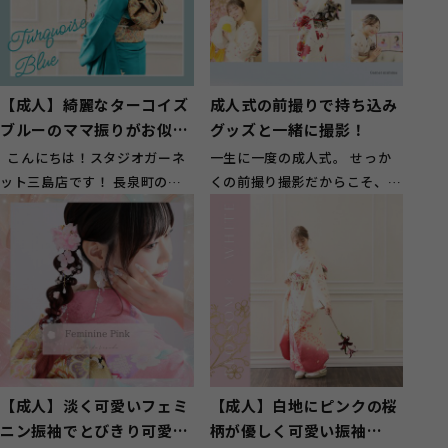
【成人】綺麗なターコイズ
成人式の前撮りで持ち込み
ブルーのママ振りがお似合
グッズと一緒に撮影！
いのお嬢様【長泉町】
こんにちは！スタジオガーネ
一生に一度の成人式。 せっか
ット三島店です！ 長泉町のお
くの前撮り撮影だからこそ、振
客様に多くご来店頂いておりま
袖姿だけではなく、自分らしさ
す(^^...
や20年間の...
【成人】淡く可愛いフェミ
【成人】白地にピンクの桜
ニン振袖でとびきり可愛
柄が優しく可愛い振袖