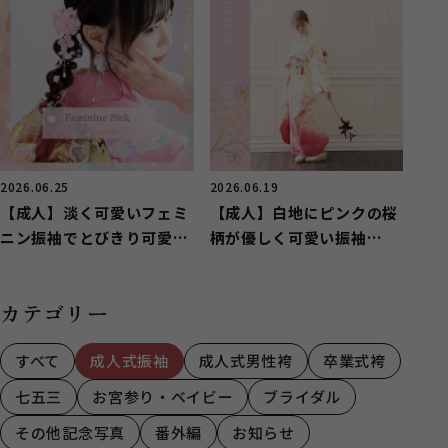
2026.06.25
2026.06.19
【成人】淡く可愛いフェミ
【成人】白地にピンクの桜
ニン振袖でとびきり可愛
柄が優しく可愛い振袖
く！【函南町】
❀【駿東郡清水町】
カテゴリー
すべて
成人式振袖
成人式男性袴
卒業式袴
七五三
お宮参り・ベイビー
ブライダル
その他記念写真
番外編
お知らせ