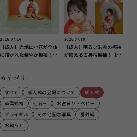
2026.07.24
2026.07.18
【成人】赤地に小花が全体
【成人】明るい朱赤の振袖
に描かれた華やか振袖！
が映える古典柄振袖！【湖
【中央区若林町】
西市】
カテゴリー
すべて
成人式の会場について
成人式
卒業式袴
七五三
お宮参り・ベビー
ブライダル
その他記念写真
番外編
お知らせ