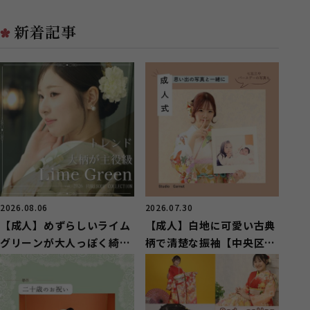
区若林町の...
市のお客様...
新着記事
2026.08.06
2026.07.30
【成人】めずらしいライム
【成人】白地に可愛い古典
グリーンが大人っぽく綺麗
柄で清楚な振袖【中央区湖
な振袖【湖西市】
東町】