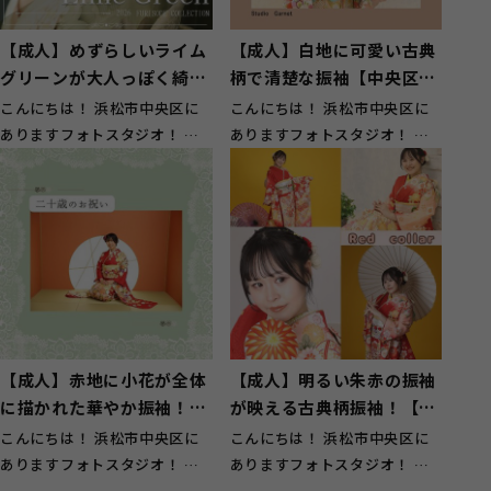
【成人】めずらしいライム
【成人】白地に可愛い古典
グリーンが大人っぽく綺麗
柄で清楚な振袖【中央区湖
な振袖【湖西市】
東町】
こんにちは！ 浜松市中央区に
こんにちは！ 浜松市中央区に
ありますフォトスタジオ！ ガ
ありますフォトスタジオ！ ガ
ーネット浜松西店です！ 湖西
ーネット浜松西店です！ 中央
市のお客様...
区湖東町の...
【成人】赤地に小花が全体
【成人】明るい朱赤の振袖
に描かれた華やか振袖！
が映える古典柄振袖！【湖
【中央区若林町】
西市】
こんにちは！ 浜松市中央区に
こんにちは！ 浜松市中央区に
ありますフォトスタジオ！ ガ
ありますフォトスタジオ！ ガ
ーネット浜松西店です！ 中央
ーネット浜松西店です！ 湖西