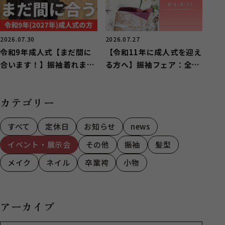
2026.07.30
2026.07.27
令和9年成人式【まだ間に
【令和11年に成人式を迎え
合います！】振袖着れま
る方へ】振袖フェア：全店
す！
舗で開催
カテゴリー
すべて
定休日
お知らせ
news
イベント・展示会
その他
振袖
髪型
メイク
ネイル
卒業袴
小物
アーカイブ