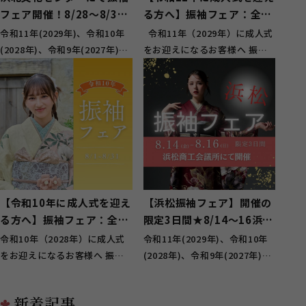
フェア開催！8/28～8/30
る方へ】振袖フェア：全店
限定3日間！
舗で開催
令和11年(2029年)、令和10年
令和11年（2029年）に成人式
(2028年)、令和9年(2027年)に
をお迎えになるお客様へ 振袖
ハタチを迎えるお嬢様に向けて
フェアのお知らせです。 本格
の 『静岡県西...
的に振...
【令和10年に成人式を迎え
【浜松振袖フェア】開催の
る方へ】振袖フェア：全店
限定3日間★8/14～16浜松
舗で開催
商工会議所にて
令和10年（2028年）に成人式
令和11年(2029年)、令和10年
をお迎えになるお客様へ 振袖
(2028年)、令和9年(2027年)に
フェアのお知らせです。 人気
ハタチを迎えるお嬢様に向けて
の振袖は予約...
の 『静岡県西...
新着記事