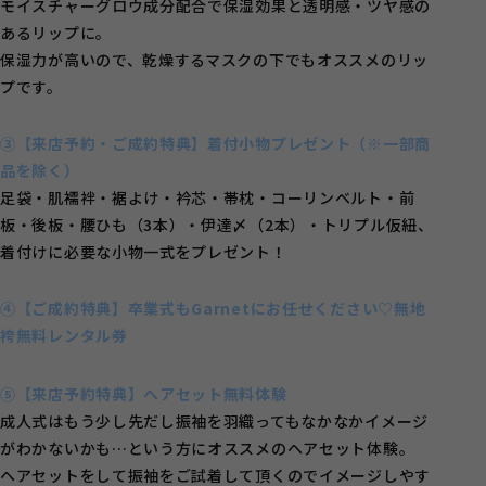
モイスチャーグロウ成分配合で保湿効果と透明感・ツヤ感の
あるリップに。
保湿力が高いので、乾燥するマスクの下でもオススメのリッ
プです。
③【来店予約・ご成約特典】着付小物プレゼント（※一部商
品を除く）
足袋・肌襦袢・裾よけ・衿芯・帯枕・コーリンベルト・前
板・後板・腰ひも（3本）・伊達〆（2本）・トリプル仮紐、
着付けに必要な小物一式をプレゼント！
④【ご成約特典】卒業式もGarnetにお任せください♡無地
袴無料レンタル券
⑤【来店予約特典】ヘアセット無料体験
成人式はもう少し先だし振袖を羽織ってもなかなかイメージ
がわかないかも…という方にオススメのヘアセット体験。
ヘアセットをして振袖をご試着して頂くのでイメージしやす