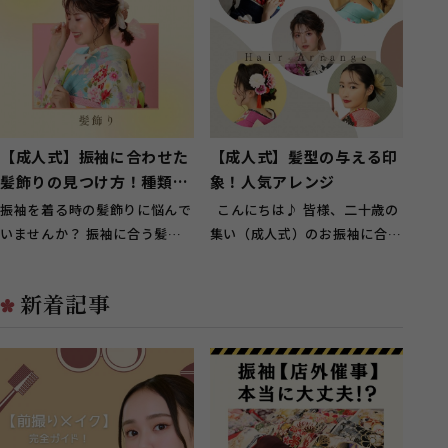
【成人式】振袖に合わせた
【成人式】髪型の与える印
髪飾りの見つけ方！種類や
象！人気アレンジ
相場金額まで
振袖を着る時の髪飾りに悩んで
こんにちは♪ 皆様、二十歳の
いませんか？ 振袖に合う髪飾
集い（成人式）のお振袖に合わ
りを見つけ方や髪飾りの種類、
せての 髪型はお決まりです
相場金額、...
か？ お...
新着記事