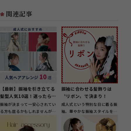
関連記事
【最新】振袖を引き立てる
振袖に合わせる髪飾りは
髪型人気10選！迷ったらコ
〝リボン〟で決まり！
レを見て
振袖が決まって一安心されてい
成人式という特別な日に着る振
る方も居るかもしれませんが、
袖。華やかな振袖スタイルをさ
振袖選びが終わると次に悩むの
らに引き立ててくれるのが「髪
が髪型です...
飾り」です...