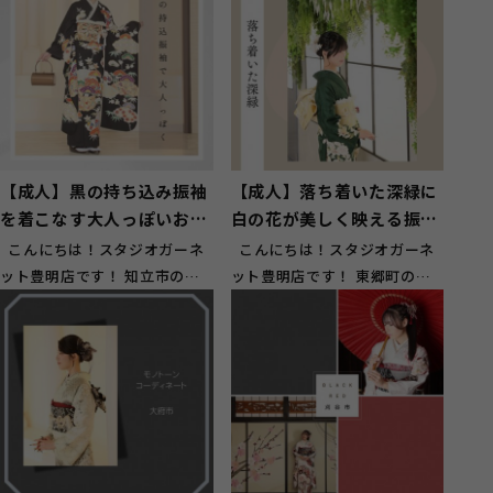
【成人】黒の持ち込み振袖
【成人】落ち着いた深緑に
を着こなす大人っぽいお嬢
白の花が美しく映える振袖
様【知立市】
【東郷町】
こんにちは！スタジオガーネ
こんにちは！スタジオガーネ
ット豊明店です！ 知立市のお
ット豊明店です！ 東郷町のお
客様にもご来店いただいており
客様にもご来店いただいており
ます...
ます...