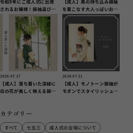
令和9年にご成人式に出席
【成人】黒の持ち込み振袖
されるお嬢様！振袖選びが
を着こなす大人っぽいお嬢
まだの方は急いで！
様【知立市】
2026.07.27
2026.07.21
【成人】落ち着いた深緑に
【成人】モノトーン振袖が
白の花が美しく映える振袖
モダンでスタイリッシュ！
【東郷町】
【大府市】
カテゴリー
すべて
七五三
成人式の会場について