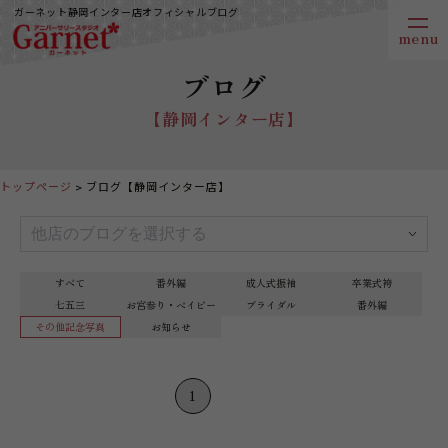
ガーネット静岡インター店オフィシャルブログ
ブログ
【静岡インター店】
トップページ
ブログ【静岡インター店】
すべて
番外編
成人式振袖
卒業式袴
七五三
お宮参り・ベイビー
ブライダル
番外編
その他記念写真
お知らせ
1