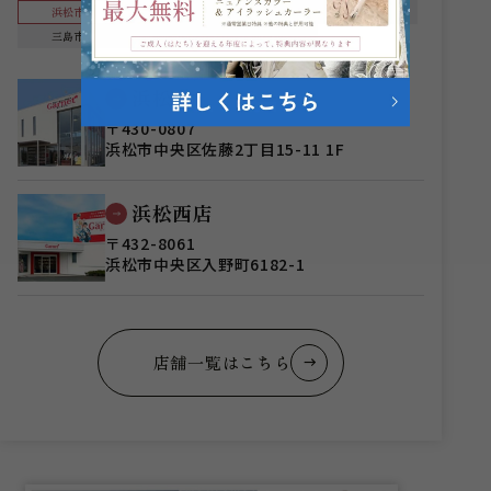
浜松市
袋井市
静岡市
富士市
三島市
豊明市
岡崎市
浜松店
〒430-0807
浜松市中央区佐藤2丁目15-11 1F
浜松西店
〒432-8061
浜松市中央区入野町6182-1
店舗一覧はこちら