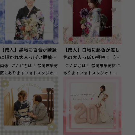
【成人】黒地に百合が綺麗
【成人】白地に藤色が差し
に描かれ大人っぽい振袖
色の大人っぽい振袖！【駿
【葵区】
河区】
画像 こんにちは！ 静岡市駿河
こんにちは！ 静岡市駿河区に
区にありますフォトスタジオ！
ありますフォトスタジオ！ ガ
ガーネット静岡インター店です
ーネット静岡インター店です♪
♪...
駿...