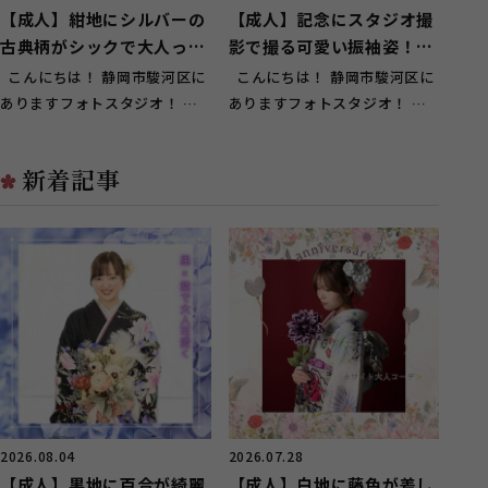
【成人】紺地にシルバーの
【成人】記念にスタジオ撮
古典柄がシックで大人っぽ
影で撮る可愛い振袖姿！
い振袖【葵区】
【駿河区用宗】
こんにちは！ 静岡市駿河区に
こんにちは！ 静岡市駿河区に
ありますフォトスタジオ！ ガ
ありますフォトスタジオ！ ガ
ーネット静岡インター店です♪
ーネット静岡インター店です♪
葵...
駿...
新着記事
2026.08.04
2026.07.28
【成人】黒地に百合が綺麗
【成人】白地に藤色が差し