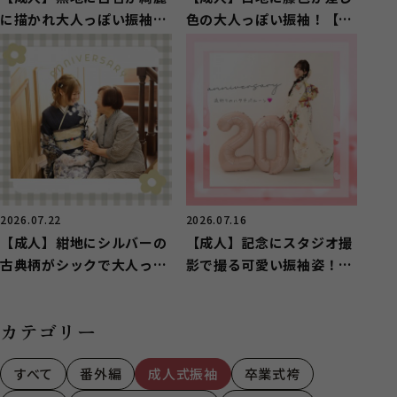
に描かれ大人っぽい振袖
色の大人っぽい振袖！【駿
【葵区】
河区】
2026.07.22
2026.07.16
【成人】紺地にシルバーの
【成人】記念にスタジオ撮
古典柄がシックで大人っぽ
影で撮る可愛い振袖姿！
い振袖【葵区】
【駿河区用宗】
カテゴリー
すべて
番外編
成人式振袖
卒業式袴