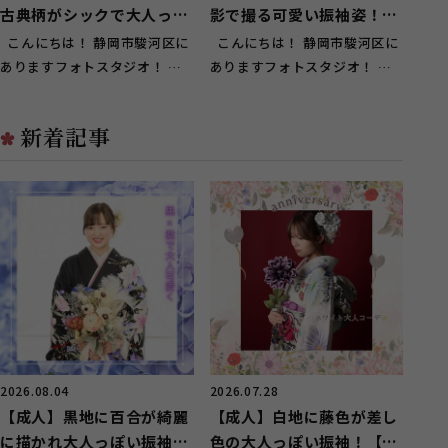
古典柄がシックで大人っぽ
影で撮る可愛い振袖姿！
い振袖【葵区】
【駿河区用宗】
こんにちは！ 静岡市駿河区に
こんにちは！ 静岡市駿河区に
ありますフォトスタジオ！ ガ
ありますフォトスタジオ！ ガ
ーネット静岡インター店です♪
ーネット静岡インター店です♪
葵...
駿...
新着記事
2026.08.04
2026.07.28
【成人】黒地に百合が綺麗
【成人】白地に藤色が差し
に描かれ大人っぽい振袖
色の大人っぽい振袖！【駿