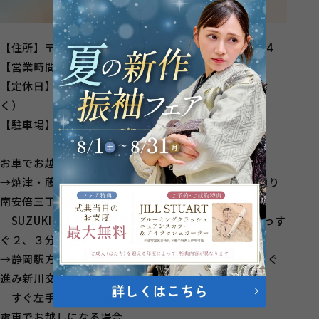
【住所】〒422-8064 静岡県静岡市駿河区新川2-6-4
【営業時間】10：00～18：30
【定休日】第二・第三火曜日 毎週水曜日（祭日を除
く）
【駐車場】あり
お車でお越しになる場合
→焼津・藤枝方面からお越しの場合 東名インター通り
南安倍三丁目の交差点
SUZUKIさんを静岡駅方面に向かい南幹線沿いをまっす
ぐ２、３分。右手にございます。
→静岡駅方面からお越しの場合 南幹線沿いをまっすぐ
進み新川交番東の交差点を過ぎ
すぐ左手にございます。
電車でお越しになる場合