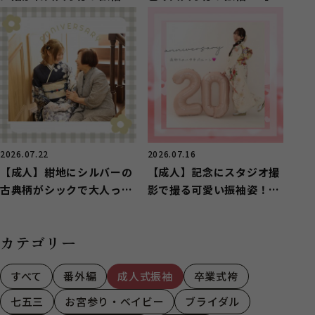
【葵区】
河区】
2026.07.22
2026.07.16
【成人】紺地にシルバーの
【成人】記念にスタジオ撮
古典柄がシックで大人っぽ
影で撮る可愛い振袖姿！
い振袖【葵区】
【駿河区用宗】
カテゴリー
すべて
番外編
成人式振袖
卒業式袴
七五三
お宮参り・ベイビー
ブライダル