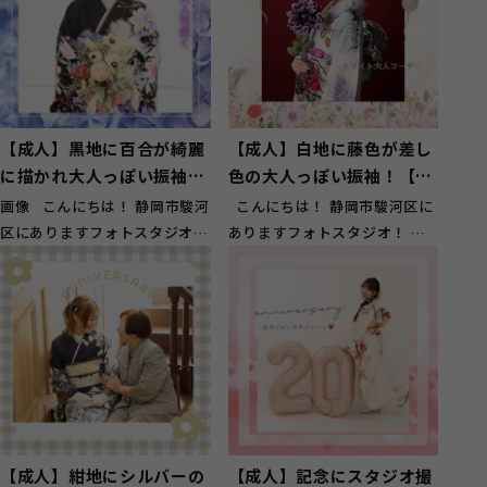
【成人】黒地に百合が綺麗
【成人】白地に藤色が差し
に描かれ大人っぽい振袖
色の大人っぽい振袖！【駿
【葵区】
河区】
画像 こんにちは！ 静岡市駿河
こんにちは！ 静岡市駿河区に
区にありますフォトスタジオ！
ありますフォトスタジオ！ ガ
ガーネット静岡インター店です
ーネット静岡インター店です♪
♪...
駿...
【成人】紺地にシルバーの
【成人】記念にスタジオ撮