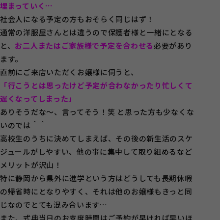
埋まっていく…
社会人になる予定の方もおそらく同じはず！
通常の洋服屋さんとは違うので保護者様と一緒にとなる
と、
お二人またはご家族様で予定を合わせる
必要があり
ます。
直前にご来店いただくお嬢様に伺うと、
「行こうとは思ったけど予定が合わなかったり忙しくて
遅くなってしまった」
ありそうだな～、言ってそう！笑 と思った方も少なくな
いのでは＾＾
高校生のうちに決めてしまえば、その後の新生活のスケ
ジュールがしやすい、他の事に集中して取り組めるなど
メリットが沢山！
特に静岡から県外に進学という方はどうしても長期休暇
の帰省時にとなりやすく、それは他のお嬢様もきっと同
じなのでとても混み合います…
また、式典当日のお支度時間はご予約が早ければ早いほ