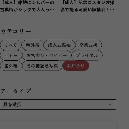
【成人】紺地にシルバーの
【成人】記念にスタジオ撮
古典柄がシックで大人っぽ
影で撮る可愛い振袖姿！
い振袖【葵区】
【駿河区用宗】
カテゴリー
すべて
番外編
成人式振袖
卒業式袴
七五三
お宮参り・ベイビー
ブライダル
番外編
その他記念写真
お知らせ
アーカイブ