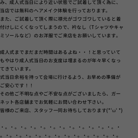
み、成人式当日により近い状態でご試着して頂く為に、
当店では無料のヘアメイク体験を行っております。
また、ご試着して頂く際に襟元がゴワゴワしていると着
付けしにくくなってしまうので、衿なし（Tシャツやキャ
ミソールなど）のお洋服でご来店をお願いしています。
成人式までまだまだ時間はあるよね・・！と思っていて
もやはり成人式当日のお支度は埋まるのが年々早くなっ
てきています。
式当日余裕を持って会場に行けるよう、お早めの準備が
ご安心です！！
その他ご不明な点やご不安な点がございましたら、ガー
ネット各店舗までお気軽にお問い合わせ下さい。
皆様のご来店、スタッフ一同お待ちしております(*‘ω‘ *)
・。・。・。・。・。・。・。・。・。・。・。・。・
。・。・。・。・。・。・。・。・。・。・。・。・。