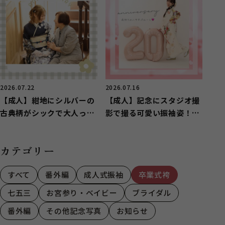
2026.07.22
2026.07.16
【成人】紺地にシルバーの
【成人】記念にスタジオ撮
古典柄がシックで大人っぽ
影で撮る可愛い振袖姿！
い振袖【葵区】
【駿河区用宗】
カテゴリー
すべて
番外編
成人式振袖
卒業式袴
七五三
お宮参り・ベイビー
ブライダル
番外編
その他記念写真
お知らせ