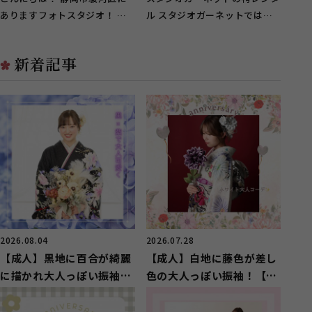
ありますフォトスタジオ！ ガ
ル スタジオガーネットでは卒
ーネット静岡インター店です♪
業式の袴がレンタル出来ます！
葵区にお住...
今どきデザ...
新着記事
2026.08.04
2026.07.28
【成人】黒地に百合が綺麗
【成人】白地に藤色が差し
に描かれ大人っぽい振袖
色の大人っぽい振袖！【駿
【葵区】
河区】