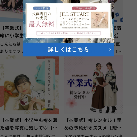
【卒業式】ランドセルと一
【卒業式】小学生も袴を着
緒に小学生の思い出撮影！
て記念の撮影を！【葵区】
【駿河区丸子】
こんにちは！ 静岡市駿河区に
こんにちは！ 静岡市駿河区
ありますフォトスタジオ！ ガ
にありますフォトスタジオ！
ーネット静岡インター店です♪
ガーネット静岡インター店...
駿河区丸子...
【卒業式】小学生も袴を着
【卒業式】袴レンタル！早
た姿を写真に残して♡【葵
めの予約がオススメ【駿河
区】
区・葵区】
こんにちは！ 静岡市駿河区に
スタジオガーネットの袴レンタ