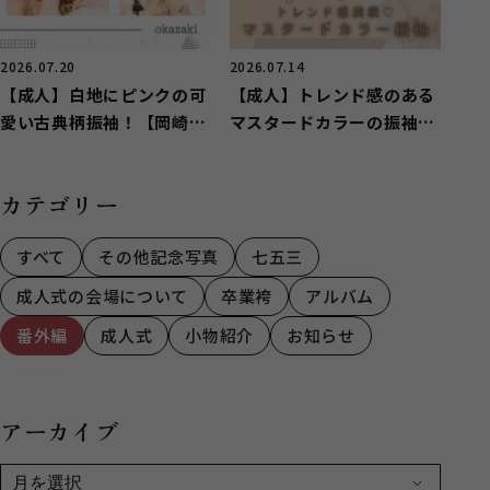
2026.07.20
2026.07.14
【成人】白地にピンクの可
【成人】トレンド感のある
愛い古典柄振袖！【岡崎
マスタードカラーの振袖が
市】
印象的【豊田市】
カテゴリー
すべて
その他記念写真
七五三
成人式の会場について
卒業袴
アルバム
番外編
成人式
小物紹介
お知らせ
アーカイブ