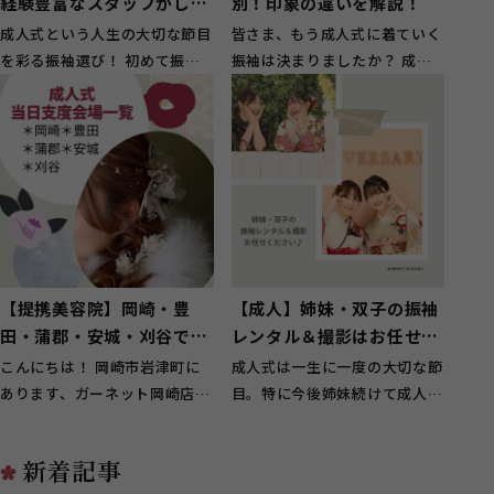
経験豊富なスタッフがしっ
別！印象の違いを解説！
かりサポート
成人式という人生の大切な節目
皆さま、もう成人式に着ていく
を彩る振袖選び！ 初めて振袖
振袖は決まりましたか？ 成人
を選ぶ方の中には、「どんな色
式に着ていきたい振袖のお色の
や柄が似合...
イメージが...
【提携美容院】岡崎・豊
【成人】姉妹・双子の振袖
田・蒲郡・安城・刈谷で成
レンタル＆撮影はお任せく
人式の当日支度が出来る場
ださい【岡崎市】
こんにちは！ 岡崎市岩津町に
成人式は一生に一度の大切な節
所をご紹介！
あります、ガーネット岡崎店で
目。特に今後姉妹続けて成人式
す！ 当店では岡崎・豊田・蒲
がある方もいらっしゃると思い
郡からお客...
ますし、双...
新着記事