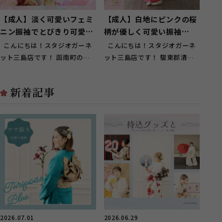
【成人】淡く可愛いフェミ
【成人】白地にピンクの桜
ニン振袖でとびきり可愛
柄が優しく可愛い振袖
く！【函南町】
❀【駿東郡清水町】
こんにちは！スタジオガーネ
こんにちは！スタジオガーネ
ット三島店です！ 函南町のお
ット三島店です！ 駿東郡清水
客様に多くご来店頂いておりま
町のお客様に多くご来店頂いて
す(^^...
おり...
新着記事
2026.07.01
2026.06.29