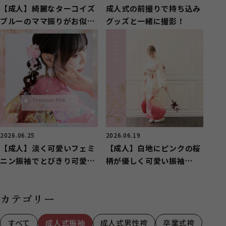
【成人】綺麗なターコイズ
成人式の前撮りで持ち込み
ブルーのママ振りがお似合
グッズと一緒に撮影！
いのお嬢様【長泉町】
2026.06.25
2026.06.19
【成人】淡く可愛いフェミ
【成人】白地にピンクの桜
ニン振袖でとびきり可愛
柄が優しく可愛い振袖
く！【函南町】
❀【駿東郡清水町】
カテゴリー
すべて
成人式振袖
成人式男性袴
卒業式袴