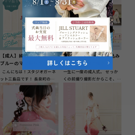
【成人】綺麗なターコイズ
成人式の前撮りで持ち込み
ブルーのママ振りがお似合
グッズと一緒に撮影！
いのお嬢様【長泉町】
こんにちは！スタジオガーネ
一生に一度の成人式。 せっか
ット三島店です！ 長泉町のお
くの前撮り撮影だからこそ、振
客様に多くご来店頂いておりま
袖姿だけではなく、自分らしさ
す(^^...
や20年間の...