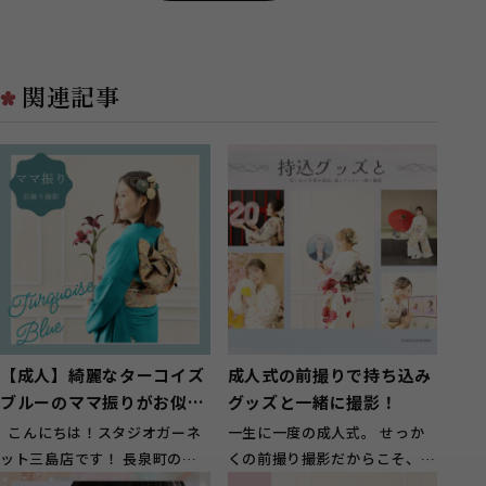
関連記事
【成人】綺麗なターコイズ
成人式の前撮りで持ち込み
ブルーのママ振りがお似合
グッズと一緒に撮影！
いのお嬢様【長泉町】
こんにちは！スタジオガーネ
一生に一度の成人式。 せっか
ット三島店です！ 長泉町のお
くの前撮り撮影だからこそ、振
客様に多くご来店頂いておりま
袖姿だけではなく、自分らしさ