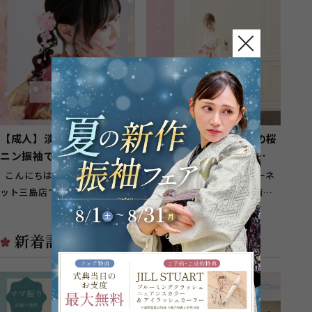
す(^^...
や20年間の...
【成人】淡く可愛いフェミ
【成人】白地にピンクの桜
ニン振袖でとびきり可愛
柄が優しく可愛い振袖
く！【函南町】
❀【駿東郡清水町】
こんにちは！スタジオガーネ
こんにちは！スタジオガーネ
ット三島店です！ 函南町のお
ット三島店です！ 駿東郡清水
客様に多くご来店頂いておりま
町のお客様に多くご来店頂いて
す(^^...
おり...
新着記事