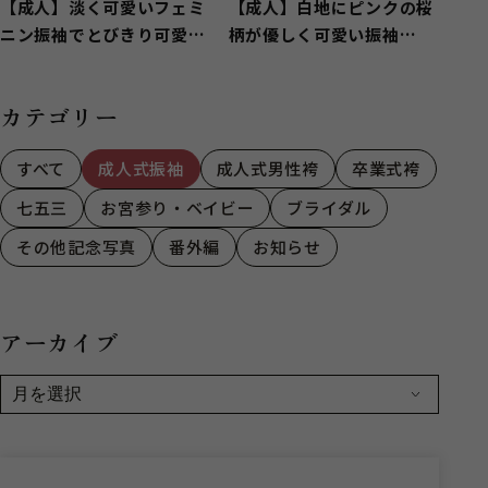
【成人】淡く可愛いフェミ
【成人】白地にピンクの桜
ニン振袖でとびきり可愛
柄が優しく可愛い振袖
く！【函南町】
❀【駿東郡清水町】
カテゴリー
すべて
成人式振袖
成人式男性袴
卒業式袴
七五三
お宮参り・ベイビー
ブライダル
その他記念写真
番外編
お知らせ
アーカイブ