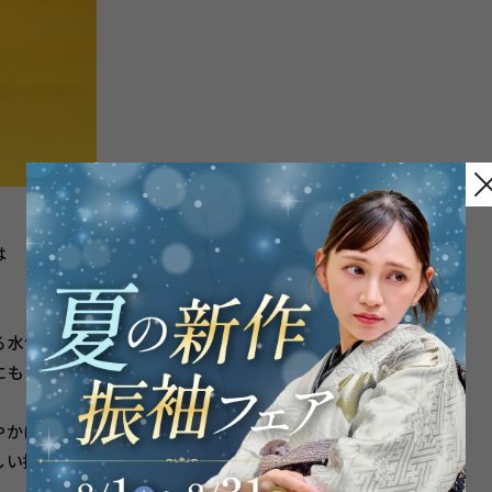
は
る水色！
にも
やかになりますし
振袖(*^^*)