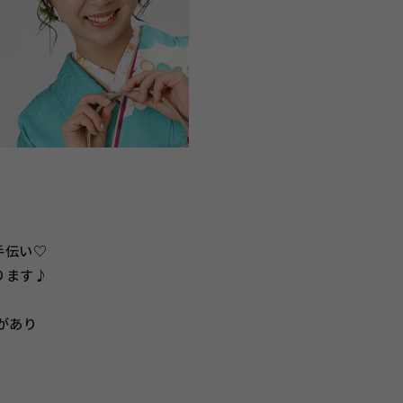
手伝い♡
ります♪
があり