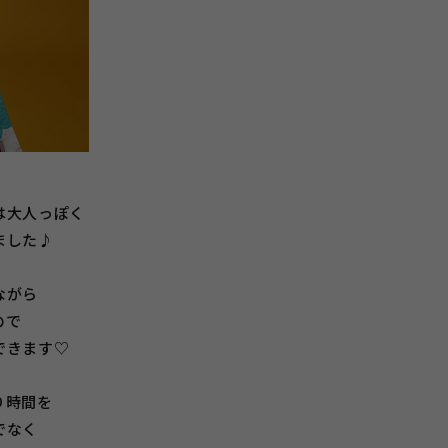
は大人っぽく
ました♪
ながら
ので
できます♡
り時間を
でなく