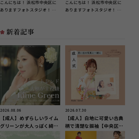
【中央区若林町】
西市】
こんにちは！ 浜松市中央区に
こんにちは！ 浜松市中央区に
ありますフォトスタジオ！ ガ
ありますフォトスタジオ！ ガ
ーネット浜松西店です！ 中央
ーネット浜松西店です！ 湖西
区若林町の...
市のお客様...
新着記事
2026.08.06
2026.07.30
【成人】めずらしいライム
【成人】白地に可愛い古典
グリーンが大人っぽく綺麗
柄で清楚な振袖【中央区湖
な振袖【湖西市】
東町】