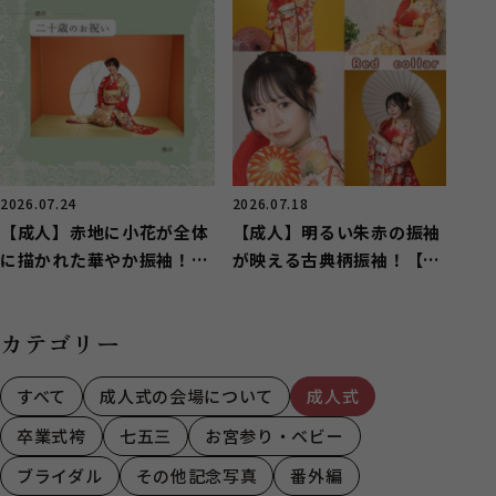
2026.07.24
2026.07.18
【成人】赤地に小花が全体
【成人】明るい朱赤の振袖
に描かれた華やか振袖！
が映える古典柄振袖！【湖
【中央区若林町】
西市】
カテゴリー
すべて
成人式の会場について
成人式
卒業式袴
七五三
お宮参り・ベビー
ブライダル
その他記念写真
番外編