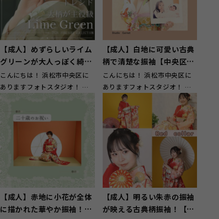
【成人】めずらしいライム
【成人】白地に可愛い古典
グリーンが大人っぽく綺麗
柄で清楚な振袖【中央区湖
な振袖【湖西市】
東町】
こんにちは！ 浜松市中央区に
こんにちは！ 浜松市中央区に
ありますフォトスタジオ！ ガ
ありますフォトスタジオ！ ガ
ーネット浜松西店です！ 湖西
ーネット浜松西店です！ 中央
市のお客様...
区湖東町の...
【成人】赤地に小花が全体
【成人】明るい朱赤の振袖
に描かれた華やか振袖！
が映える古典柄振袖！【湖