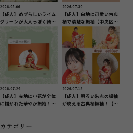
2026.08.06
2026.07.30
【成人】めずらしいライム
【成人】白地に可愛い古典
グリーンが大人っぽく綺麗
柄で清楚な振袖【中央区湖
な振袖【湖西市】
東町】
2026.07.24
2026.07.18
【成人】赤地に小花が全体
【成人】明るい朱赤の振袖
に描かれた華やか振袖！
が映える古典柄振袖！【湖
【中央区若林町】
西市】
カテゴリー