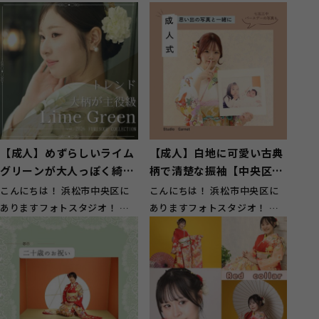
【成人】めずらしいライム
【成人】白地に可愛い古典
グリーンが大人っぽく綺麗
柄で清楚な振袖【中央区湖
な振袖【湖西市】
東町】
こんにちは！ 浜松市中央区に
こんにちは！ 浜松市中央区に
ありますフォトスタジオ！ ガ
ありますフォトスタジオ！ ガ
ーネット浜松西店です！ 湖西
ーネット浜松西店です！ 中央
市のお客様...
区湖東町の...