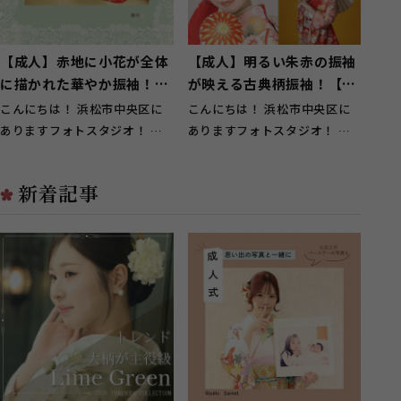
【成人】赤地に小花が全体
【成人】明るい朱赤の振袖
に描かれた華やか振袖！
が映える古典柄振袖！【湖
【中央区若林町】
西市】
こんにちは！ 浜松市中央区に
こんにちは！ 浜松市中央区に
ありますフォトスタジオ！ ガ
ありますフォトスタジオ！ ガ
ーネット浜松西店です！ 中央
ーネット浜松西店です！ 湖西
区若林町の...
市のお客様...
新着記事