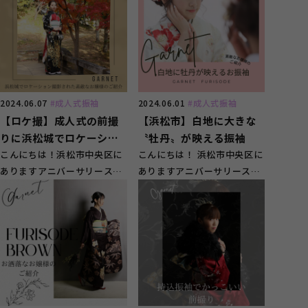
2024.06.07
#成人式振袖
2024.06.01
#成人式振袖
【ロケ撮】成人式の前撮
【浜松市】白地に大きな
りに浜松城でロケーショ
〝牡丹〟が映える振袖
ン撮影！
こんにちは！浜松市中央区に
こんにちは！ 浜松市中央区に
ありますアニバーサリースタ
ありますアニバーサリースタ
ジオ ガーネット浜松店で
ジオ ガーネット浜松店で
す！ &nb...
す！ ...