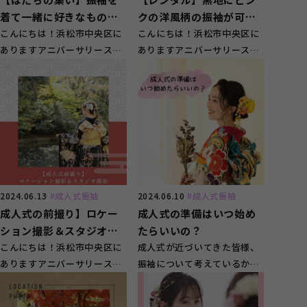
着て一緒に好きなものと
クの洋風柄の振袖が可愛
撮影♡【浜松市】
こんにちは！浜松市中央区に
い！【浜松市中央区】
こんにちは！浜松市中央区に
ありますアニバーサリースタ
ありますアニバーサリースタ
ジオ ガーネット浜松店で
ジオ ガーネット浜松店で
す！ スタ...
す！ スタ...
2024.06.13
#成人式振袖
2024.06.10
#成人式振袖
成人式の前撮り】ロケー
成人式の準備はいつ始め
ション撮影＆スタジオ撮
たらいいの？
影が出来る！【浜松市】
こんにちは！浜松市中央区に
成人式が近づいてきた皆様、
ありますアニバーサリースタ
振袖について考えているかと
ジオ ガーネット浜松店で
思いますが、いつ決めたらい
す！ &nbsp...
いか悩んでいませ...