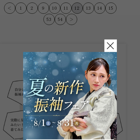
♪ 令和9年（２０２７...
影、当日のお仕度ま...
＜
1
2
9
10
11
12
13
14
15
53
54
＞
こんなお悩み
ありませんか？