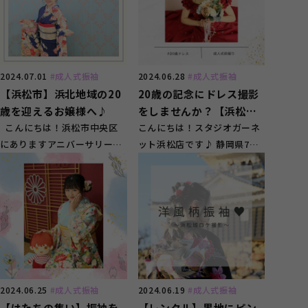
2024.07.01
#成人式振袖
2024.06.28
#成人式振袖
【浜松市】浜北地域の20
20歳の記念にドレス撮影
歳を迎えるお嬢様へ♪
をしませんか？【浜松
こんにちは！浜松市中央区
市】
こんにちは！スタジオガーネ
にありますアニバーサリース
ット浜松店です♪ 静岡県7店
タジオ ガーネット浜松店で
舗（浜松２店舗、袋井、静岡
す！ ...
２店舗、富士、三島...
2024.06.25
#成人式振袖
2024.06.19
#成人式振袖
【はたちの集い】振袖を
【レンタル】黒地にピン