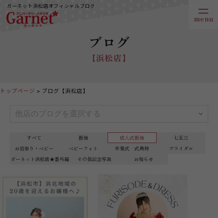
ガーネット浜松店オフィシャルブログ
ブログ
【浜松店】
トップページ
ブログ【浜松店】
すべて
振袖
成人式振袖
七五三
お宮参り・ベビー
ベビーフォト
卒業式 式典袴
ブライダル
ガーネット浜松店★番外編
その他記念写真
お知らせ