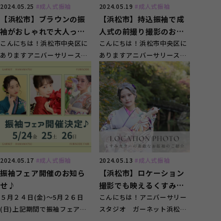
2024.05.25
#成人式振袖
2024.05.19
#成人式振袖
【浜松市】ブラウンの振
【浜松市】持込振袖で成
袖がおしゃれで大人っぽ
人式の前撮り撮影のお客
い♪【前撮り】
こんにちは！浜松市中央区に
様をご紹介♪
こんにちは！浜松市中央区に
ありますアニバーサリースタ
ありますアニバーサリースタ
ジオ ガーネット浜松店で
ジオ ガーネット浜松店で
す！ &nb...
す！浜松駅から車で10...
2024.05.17
#成人式振袖
2024.05.13
#成人式振袖
振袖フェア開催のお知ら
【浜松市】ロケーション
せ♪
撮影でも映えるくすみカ
５月２４日(金)～5月２６日
ラーの振袖♪
こんにちは！アニバーサリー
(日)上記期間で振袖フェアを
スタジオ ガーネット浜松店
全店舗で同時開催いたします
です！振袖のレンタルから撮