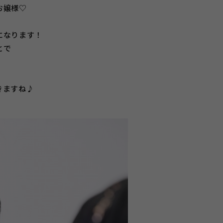
お嬢様♡
になります！
とで
！
きますね♪