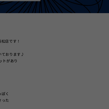
浜松店です！
いております♪
ットがあり
っぽく
さった