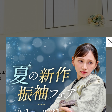
、
、
れます♡
バーワンはこの背景での写真です！