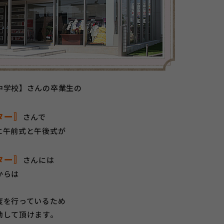
中学校】さんの卒業生の
ター〛
さんで
に午前式と午後式が
ター〛
さんには
からは
度を行っているため
動して頂けます。