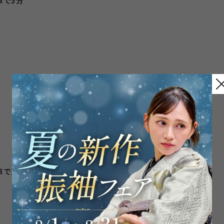
車で5分
で10分