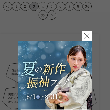
です！ ...
です！ ...
＜
1
2
3
4
5
6
7
8
34
35
＞
こんなお悩み
ありませんか？