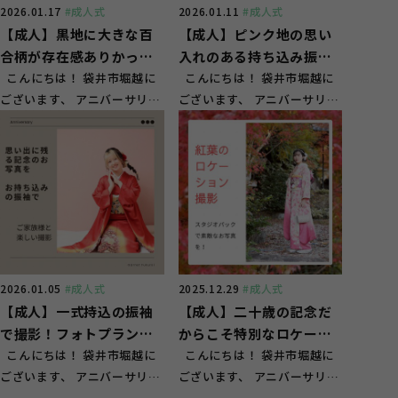
2026.01.17
#成人式
2026.01.11
#成人式
【成人】黒地に大きな百
【成人】ピンク地の思い
合柄が存在感ありかっこ
入れのある持ち込み振袖
いい！【掛川市】
こんにちは！ 袋井市堀越に
をお嬢様らしく♪【袋井
こんにちは！ 袋井市堀越に
ございます、 アニバーサリー
ございます、 アニバーサリー
市長溝】
スタジオ ガーネット袋井店
スタジオ ガーネット袋井店
です！ ...
です！ ...
2026.01.05
#成人式
2025.12.29
#成人式
【成人】一式持込の振袖
【成人】二十歳の記念だ
で撮影！フォトプラン
からこそ特別なロケーシ
【磐田市】
こんにちは！ 袋井市堀越に
ョン撮影！【御前崎】
こんにちは！ 袋井市堀越に
ございます、 アニバーサリー
ございます、 アニバーサリー
スタジオ ガーネット袋井店
スタジオ ガーネット袋井店