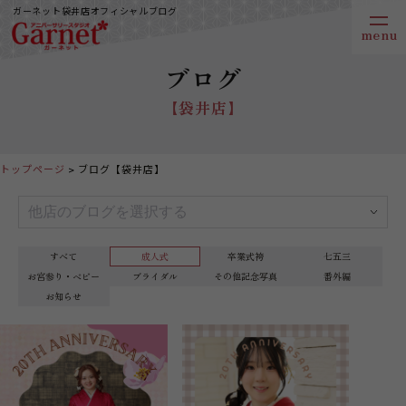
ガーネット袋井店オフィシャルブログ
ブログ
【袋井店】
トップページ
ブログ【袋井店】
すべて
成人式
卒業式袴
七五三
お宮参り・ベビー
ブライダル
その他記念写真
番外編
お知らせ