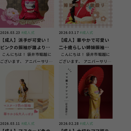
2026.03.23
#成人式
2026.03.17
#成人式
【成人】派手が可愛い！
【成人】華やかで可愛い
ピンクの振袖が誰よりも
二十歳らしい姉妹振袖
目立つ♡【掛川市長谷】
こんにちは！ 袋井市堀越に
♡【御前崎市】
こんにちは！ 袋井市堀越に
ございます、 アニバーサリー
ございます、 アニバーサリー
スタジオ ガーネット袋井店
スタジオ ガーネット袋井店
です！ ...
です！ ...
2026.03.11
#成人式
2026.02.28
#成人式
【成人】マスタード色の
【成人】大切なママ振り