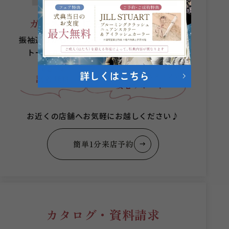
ガーネットにお任せください。
振袖選びからヘアメイクまでプロのスタッフが
トータルコーディネートをご提案します。
何着でも
成人式当日まで
スタッフが
試着無料
安心サポート
お近くの店舗へお気軽にお越しください♪
簡単1分来店予約
カタログ・資料請求