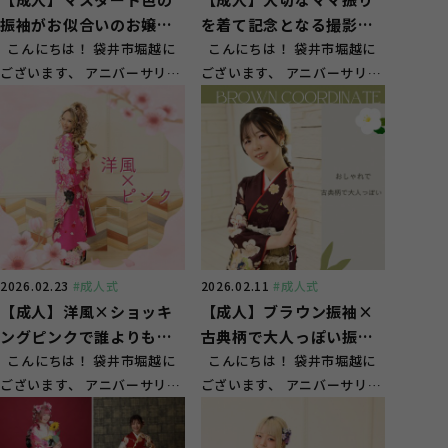
振袖がお似合いのお嬢
を着て記念となる撮影！
様！【菊川市】
こんにちは！ 袋井市堀越に
【森町】
こんにちは！ 袋井市堀越に
ございます、 アニバーサリー
ございます、 アニバーサリー
スタジオ ガーネット袋井店
スタジオ ガーネット袋井店
です！ ...
です！ ...
2026.02.23
#成人式
2026.02.11
#成人式
【成人】洋風×ショッキ
【成人】ブラウン振袖×
ングピンクで誰よりも目
古典柄で大人っぽい振袖
立つ！【菊川市】
こんにちは！ 袋井市堀越に
姿【磐田市明ケ島原】
こんにちは！ 袋井市堀越に
ございます、 アニバーサリー
ございます、 アニバーサリー
スタジオ ガーネット袋井店
スタジオ ガーネット袋井店
です！ ...
です！ ...