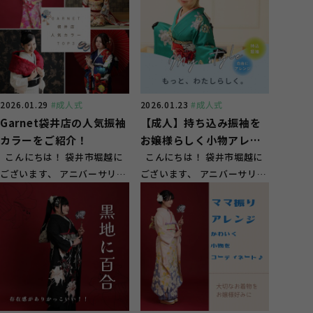
2026.01.29
#成人式
2026.01.23
#成人式
Garnet袋井店の人気振袖
【成人】持ち込み振袖を
カラーをご紹介！
お嬢様らしく小物アレン
こんにちは！ 袋井市堀越に
ジでかっこいいコーデ完
こんにちは！ 袋井市堀越に
ございます、 アニバーサリー
ございます、 アニバーサリー
成【袋井市】
スタジオ ガーネット袋井店
スタジオ ガーネット袋井店
です！ ...
です！ ...