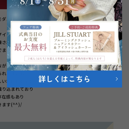
モダンな
ザインで
練された雰囲気！
でまとめて
！
ながらも
られますよね♡
しい地色もポイント！
織り込まれており
存在感もあり
ます(^^)/