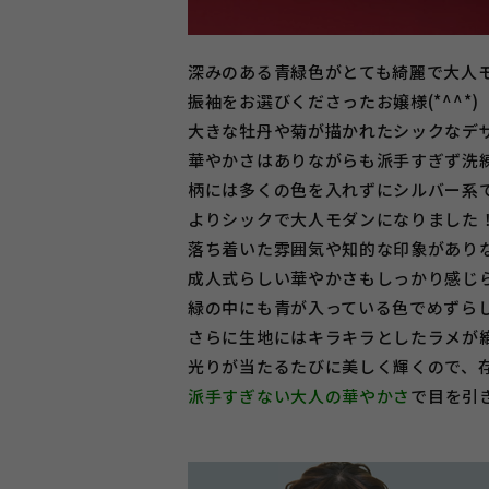
深みのある青緑色がとても綺麗で大人
振袖をお選びくださったお嬢様(*^^*)
大きな牡丹や菊が描かれたシックなデ
華やかさはありながらも派手すぎず洗
柄には多くの色を入れずにシルバー系
よりシックで大人モダンになりました
落ち着いた雰囲気や知的な印象があり
成人式らしい華やかさもしっかり感じ
緑の中にも青が入っている色でめずら
さらに生地にはキラキラとしたラメが
光りが当たるたびに美しく輝くので、
派手すぎない大人の華やかさ
で目を引き