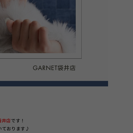
袋井店
です！
いております♪