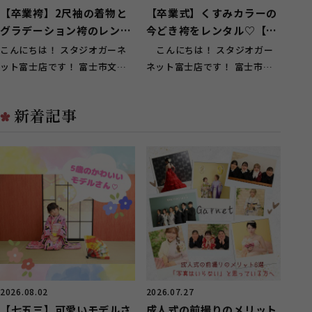
【卒業袴】2尺袖の着物と
【卒業式】くすみカラーの
グラデーション袴のレンタ
今どき袴をレンタル♡【富
ル！【富士宮】
士宮市】
こんにちは！ スタジオガーネ
こんにちは！ スタジオガー
ット富士店です！ 富士市文化
ネット富士店です！ 富士市文
会館ロゼシアター駐車場の目の
化会館ロゼシアター駐車場の...
前！ 赤い...
新着記事
2026.08.02
2026.07.27
【七五三】可愛いモデルさ
成人式の前撮りのメリット