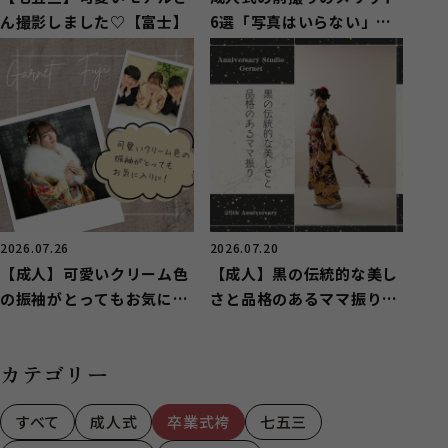
ん撮影しました♡【富士】
6選「写真はいらない」と
思っている方へ
2026.07.26
2026.07.20
【成人】可愛いクリーム色
【成人】黒の伝統的な美し
の振袖がとってもお気に入
さと品格のあるママ振りを
りに！【富士】
小物アレンジ【富士】
カテゴリー
すべて
成人式
卒業式袴
七五三