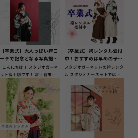
【卒業式】大人っぽい袴コ
【卒業式】袴レンタル受付
ーデで記念となる写真撮
中！おすすめは早めの予約
影！【富士宮市】
【富士】
こんにちは！ スタジオガーネ
スタジオガーネットの袴レンタ
ット富士店です！ 富士宮市に
ル スタジオガーネットでは卒
お住いのお客様にもご来店頂い
業式の袴がレンタル出来ます！
て...
今どきデザ...