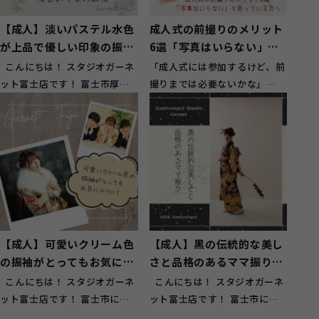
【成人】淡いパステル水色
成人式の前撮りのメリット
が上品で優しい印象の振袖
6選「写真はいらない」と
【富士市厚原】
思っている方へ
こんにちは！ スタジオガーネ
「成人式には参加するけど、前
ット富士店です！ 富士市厚原
撮りまでは必要ないかな」
にお住いのお客様にもご来店頂
「アルバムを見返すこともない
い...
し、写真にお金...
【成人】可愛いクリーム色
【成人】黒の伝統的な美し
の振袖がとってもお気に入
さと品格のあるママ振りを
りに！【富士】
小物アレンジ【富士】
こんにちは！ スタジオガーネ
こんにちは！ スタジオガーネ
ット富士店です！ 富士市にお
ット富士店です！ 富士市にお
住いのお客様にもご来店頂いて
住いのお客様にもご来店頂いて