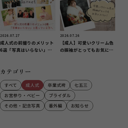
2026.07.27
2026.07.26
成人式の前撮りのメリット
【成人】可愛いクリーム色
6選「写真はいらない」と
の振袖がとってもお気に入
思っている方へ
りに！【富士】
カテゴリー
すべて
成人式
卒業式袴
七五三
お宮参り・ベビー
ブライダル
その他・記念写真
番外編
お知らせ