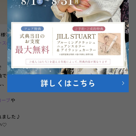
M様♡
ースの振袖
を
で
袖ですね♡
し、
ローブ
や
れました♪
い♡