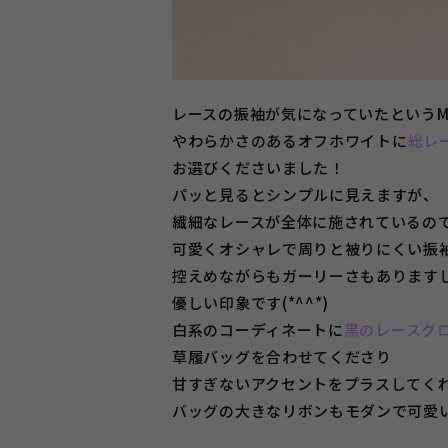
レースの振袖が気になっていたという
やわらかさのあるオフホワイトに
総レ
お選びくださいました！
パッと見るとシンプルに見えますが、
繊細なレースが全体に施されているの
可愛くオシャレで周りと被りにくい振
控えめながらもガーリーさもあります
優しい印象です(*^^*)
白系のコーディネートに
黒のレースグ
草履バッグを合わせてくださり
甘すぎないアクセントをプラスしてく
バッグの大きなリボンもモダンで可愛