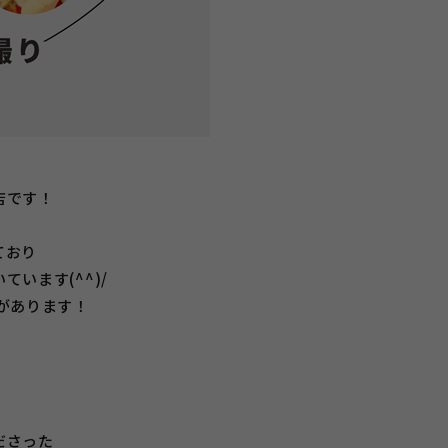
店です！
ており
います(^^)/
があります！
ださった