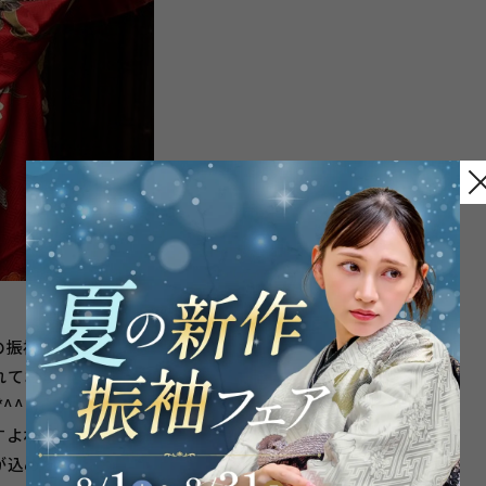
の振袖！
れており
^*)
すよね♪
が込められ