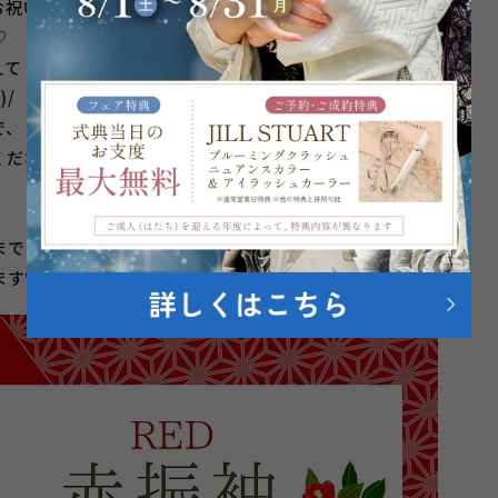
お祝いに
♡
えて
/
で、
くださいました♡
までさまざま！
ます♡