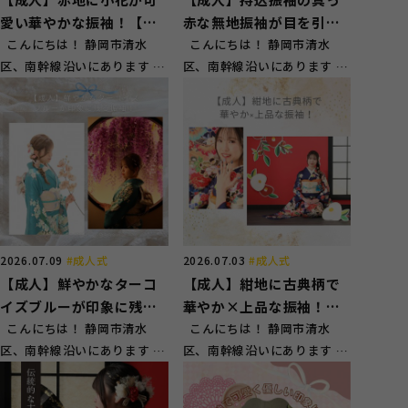
愛い華やかな振袖！【清
赤な無地振袖が目を引
水区興津】
こんにちは！ 静岡市清水
く！【清水区辻】
こんにちは！ 静岡市清水
区、南幹線沿いにあります 赤
区、南幹線沿いにあります 赤
い看板が目印のスタジオガー
い看板が目印のスタジオガー
ネット草...
ネット草...
2026.07.09
#成人式
2026.07.03
#成人式
【成人】鮮やかなターコ
【成人】紺地に古典柄で
イズブルーが印象に残る
華やか×上品な振袖！
振袖！【清水区】
こんにちは！ 静岡市清水
【清水区渋川】
こんにちは！ 静岡市清水
区、南幹線沿いにあります 赤
区、南幹線沿いにあります 赤
い看板が目印のスタジオガー
い看板が目印のスタジオガー
ネット草...
ネット草...