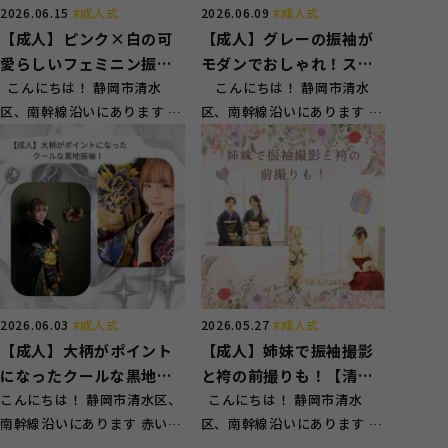
2026.06.15
#成人式
2026.06.09
#成人式
【成人】ピンク×白の可
【成人】グレーの振袖が
愛らしいフェミニン振
モダンでおしゃれ！スタ
袖！【清水区吉川】
こんにちは！ 静岡市清水
ジオパック【駿河区大
こんにちは！ 静岡市清水
区、南幹線沿いにあります 赤
区、南幹線沿いにあります 赤
谷】
い看板が目印のスタジオガー
い看板が目印のスタジオガ
ネット草...
ー...
2026.06.03
#成人式
2026.05.27
#成人式
【成人】大柄がポイント
【成人】姉妹で振袖撮影
になったクールな黒地振
と袴の前撮りも！【清水
袖！【清水区有東坂】
こんにちは！ 静岡市清水区、
区鳥坂】
こんにちは！ 静岡市清水
南幹線沿いにあります 赤い看
区、南幹線沿いにあります 赤
板が目印のスタジオガーネッ
い看板が目印のスタジオガー