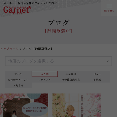
ガーネット静岡草薙店オフィシャルブログ
ブログ
【静岡草薙店】
トップページ
ブログ【静岡草薙店】
すべて
成人式
卒業式袴
七五三
お宮参り・ベビー
ブライダル
その他記念写真
番外編
お知らせ