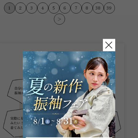
ト草薙店です♪...
ネット草...
1
2
3
4
5
6
7
8
38
39
＞
こんなお悩み
ありませんか？