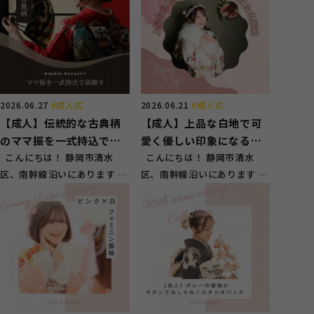
2026.06.27
#成人式
2026.06.21
#成人式
【成人】伝統的な古典柄
【成人】上品な白地で可
のママ振を一式持込で前
愛く優しい印象になる振
撮り！【清水区船越】
こんにちは！ 静岡市清水
袖！【葵区千代田】
こんにちは！ 静岡市清水
区、南幹線沿いにあります 赤
区、南幹線沿いにあります 赤
い看板が目印のスタジオガー
い看板が目印のスタジオガー
ネット草...
ネット草...