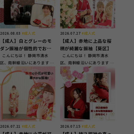
2026.08.03
#成人式
2026.07.27
#成人式
【成人】白とグレーのモ
【成人】赤地に上品な桜
ダン振袖が個性的でおし
柄が綺麗な振袖【葵区】
ゃれ！【清水区】
こんにちは！ 静岡市清水
こんにちは！ 静岡市清水
区、南幹線沿いにあります 赤
区、南幹線沿いにあります 赤
い看板が目印のスタジオガー
い看板が目印のスタジオガー
ネット草...
ネット草...
2026.07.21
#成人式
2026.07.15
#成人式
【成人】赤地に小花が可
【成人】持込振袖の真っ