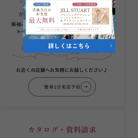
ガーネットにお任せください。
振袖選びからヘアメイクまでプロのスタッフが
トータルコーディネートをご提案します。
何着でも
成人式当日まで
スタッフが
試着無料
安心サポート
お近くの店舗へお気軽にお越しください♪
簡単1分来店予約
カタログ・資料請求