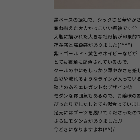
黒ベースの振袖で、シックさと華やか
兼ね揃えた大人かっこいい振袖です♡
大胆に描かれた大きな牡丹柄が印象的
存在感と高級感がありました(*^^*)
紫・ゴールド・黄色やネイビーなどが
とても豪華に配色されているので、
クールの中にもしっかり華やかさを感
金彩や流れるようなラインが入ってい
動きのあるエレガントなデザイン◎
モダンな雰囲気もあるので、お嬢様の
ぴったりでしたしとても似合っていま
足元にはブーツを履いてくださったの
さらにモダンさがありました♬
今どきになりますよね(^^)/