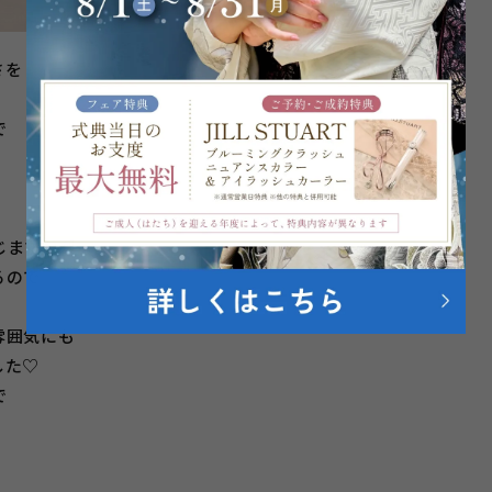
さを
で
じますね♬
るので
雰囲気にも
した♡
で