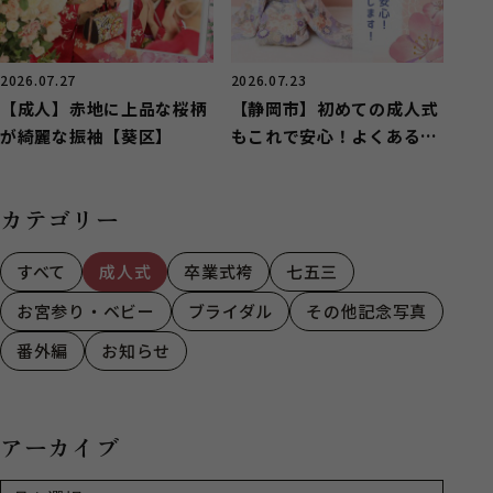
2026.07.27
2026.07.23
【成人】赤地に上品な桜柄
【静岡市】初めての成人式
が綺麗な振袖【葵区】
もこれで安心！よくある質
問にお答えします！
カテゴリー
すべて
成人式
卒業式袴
七五三
お宮参り・ベビー
ブライダル
その他記念写真
番外編
お知らせ
アーカイブ