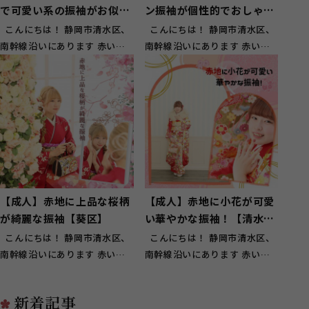
で可愛い系の振袖がお似合
ン振袖が個性的でおしゃ
い！【清水区押切】
れ！【清水区】
こんにちは！ 静岡市清水区、
こんにちは！ 静岡市清水区、
南幹線沿いにあります 赤い看
南幹線沿いにあります 赤い看
板が目印のスタジオガーネット
板が目印のスタジオガーネット
草...
草...
【成人】赤地に上品な桜柄
【成人】赤地に小花が可愛
が綺麗な振袖【葵区】
い華やかな振袖！【清水区
興津】
こんにちは！ 静岡市清水区、
こんにちは！ 静岡市清水区、
南幹線沿いにあります 赤い看
南幹線沿いにあります 赤い看
板が目印のスタジオガーネット
板が目印のスタジオガーネット
草...
草...
新着記事