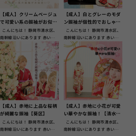
【成人】クリームベージュ
【成人】白とグレーのモダ
で可愛い系の振袖がお似合
ン振袖が個性的でおしゃ
い！【清水区押切】
れ！【清水区】
こんにちは！ 静岡市清水区、
こんにちは！ 静岡市清水区、
南幹線沿いにあります 赤い看
南幹線沿いにあります 赤い看
板が目印のスタジオガーネット
板が目印のスタジオガーネット
草...
草...
【成人】赤地に上品な桜柄
【成人】赤地に小花が可愛
が綺麗な振袖【葵区】
い華やかな振袖！【清水区
興津】
こんにちは！ 静岡市清水区、
こんにちは！ 静岡市清水区、
南幹線沿いにあります 赤い看
南幹線沿いにあります 赤い看