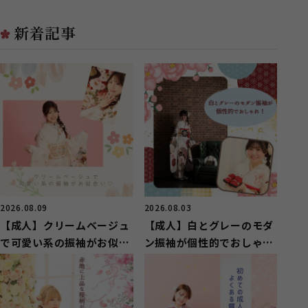
板が目印のスタジオガーネット
板が目印のスタジオガーネット
草...
草...
新着記事
2026.08.09
2026.08.03
【成人】クリームベージュ
【成人】白とグレーのモダ
で可愛い系の振袖がお似合
ン振袖が個性的でおしゃ
い！【清水区押切】
れ！【清水区】