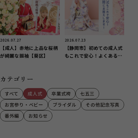
2026.07.27
2026.07.23
【成人】赤地に上品な桜柄
【静岡市】初めての成人式
が綺麗な振袖【葵区】
もこれで安心！よくある質
問にお答えします！
カテゴリー
すべて
成人式
卒業式袴
七五三
お宮参り・ベビー
ブライダル
その他記念写真
番外編
お知らせ