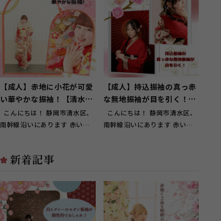
【成人】赤地に小花が可愛
【成人】持込振袖の真っ赤
い華やかな振袖！【清水区
な無地振袖が目を引く！
興津】
【清水区辻】
こんにちは！ 静岡市清水区、
こんにちは！ 静岡市清水区、
南幹線沿いにあります 赤い看
南幹線沿いにあります 赤い看
板が目印のスタジオガーネット
板が目印のスタジオガーネット
草...
草...
新着記事