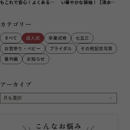
もこれで安心！よくある質
い華やかな振袖！【清水区
問にお答えします！
興津】
カテゴリー
すべて
成人式
卒業式袴
七五三
お宮参り・ベビー
ブライダル
その他記念写真
番外編
お知らせ
アーカイブ
こんなお悩み