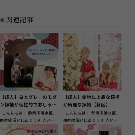
関連記事
【成人】白とグレーのモダ
【成人】赤地に上品な桜柄
ン振袖が個性的でおしゃ
が綺麗な振袖【葵区】
れ！【清水区】
こんにちは！ 静岡市清水区、
こんにちは！ 静岡市清水区、
南幹線沿いにあります 赤い看
南幹線沿いにあります 赤い看
板が目印のスタジオガーネット
板が目印のスタジオガーネット
草...
草...