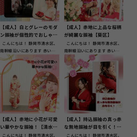
【成人】白とグレーのモダ
【成人】赤地に上品な桜柄
ン振袖が個性的でおしゃ
が綺麗な振袖【葵区】
れ！【清水区】
こんにちは！ 静岡市清水区、
こんにちは！ 静岡市清水区、
南幹線沿いにあります 赤い看
南幹線沿いにあります 赤い看
板が目印のスタジオガーネット
板が目印のスタジオガーネット
草...
草...
【成人】赤地に小花が可愛
【成人】持込振袖の真っ赤
い華やかな振袖！【清水区
な無地振袖が目を引く！
興津】
【清水区辻】
こんにちは！ 静岡市清水区、
こんにちは！ 静岡市清水区、