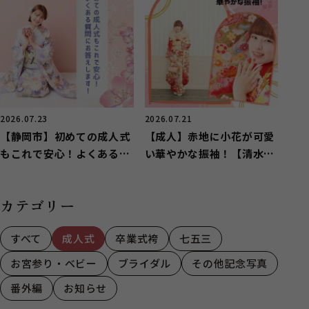
2026.07.23
2026.07.21
【静岡市】初めての成人式
【成人】赤地に小花が可愛
もこれで安心！よくある質
い華やかな振袖！【清水区
問にお答えします！
興津】
カテゴリー
すべて
成人式
卒業式袴
七五三
お宮参り・ベビー
ブライダル
その他記念写真
番外編
お知らせ