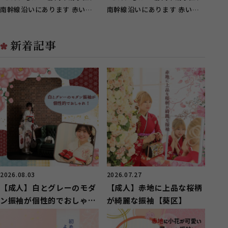
南幹線沿いにあります 赤い看
南幹線沿いにあります 赤い看
板が目印のスタジオガーネット
板が目印のスタジオガーネット
草...
草...
新着記事
2026.08.03
2026.07.27
【成人】白とグレーのモダ
【成人】赤地に上品な桜柄
ン振袖が個性的でおしゃ
が綺麗な振袖【葵区】
れ！【清水区】