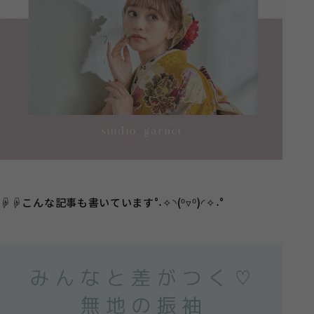
☟☟こんな記事も書いています°˖✧◝(⁰▿⁰)◜✧˖°