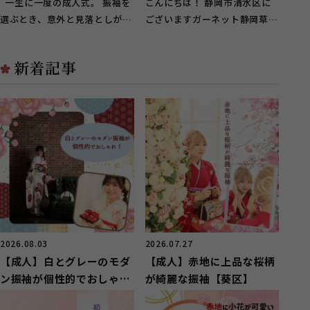
チップのご紹介❁
一生に一度の成人式。 振袖を
こんにちは！ 静岡市清水区に
選ぶとき、意外と見落としがち
ございますガーネット静岡草薙
なのが「ショール」の存在で
店です♪ ガーネット草薙店で
す。 ...
は、...
新着記事
2026.08.03
2026.07.27
【成人】白とグレーのモダ
【成人】赤地に上品な桜柄
ン振袖が個性的でおしゃ
が綺麗な振袖【葵区】
れ！【清水区】