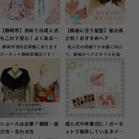
【静岡市】初めての成人式
【振袖に合う髪型】髪の長
もこれで安心！よくある質
さ別！おすすめヘア
問にお答えします！
静岡市清水区草薙にあります
成人式の前撮りや本番に向け
ガーネット静岡草薙店です！
て、振袖のヘアスタイルを悩ま
たくさんの成人式を迎えたお嬢
れてる皆様こんにちは！ ガー
様方...
ネッ...
ショールは必要？種類・選
成人式や卒業式に！ガーネ
び方・合わせ方
ットで販売しているネイル