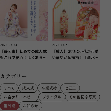
2026.07.23
2026.07.21
【静岡市】初めての成人式
【成人】赤地に小花が可愛
もこれで安心！よくある質
い華やかな振袖！【清水区
問にお答えします！
興津】
カテゴリー
すべて
成人式
卒業式袴
七五三
お宮参り・ベビー
ブライダル
その他記念写真
番外編
お知らせ