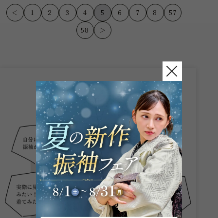
(^^) 振袖選び...
す(^^) 振袖選...
＜
1
2
3
4
5
6
7
8
57
58
＞
こんなお悩み
ありませんか？