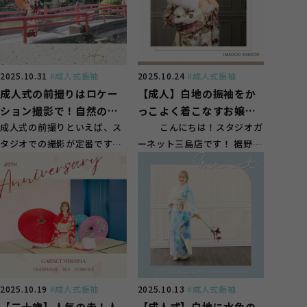
2025.10.31
#成人式振袖
2025.10.24
#成人式振袖
成人式の前撮りはロケー
【成人】白地の振袖をか
ション撮影で！自然の中
っこよく着こなすお嬢
で残す一生の思い出
成人式の前撮りといえば、ス
様！【裾野市】
こんにちは！スタジオガ
タジオでの撮影が定番です
ーネット三島店です！ 裾野市
が、「ロケーション撮影」と
のお客様にもご来店頂いて
いう方法もあるのは...
お...
2025.10.19
#成人式振袖
2025.10.13
#成人式振袖
【二十歳】人気の赤！人
【成人式】白地に水色の