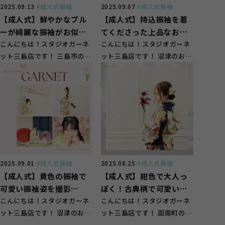
2025.09.13
#成人式振袖
2025.09.07
#成人式振袖
【成人式】鮮やかなブル
【成人式】持込振袖を着
ーが綺麗な振袖がお似合
てくださった上品なお嬢
いなお嬢様♪【三島市】
こんにちは！スタジオガーネ
様【沼津】
こんにちは！スタジオガーネ
ット三島店です！ 三島市のお
ット三島店です！ 沼津のお客
客様に多くご来店頂いており
様にもご来店頂いております
ます(^^) 振袖...
(^^) 振袖選び...
2025.09.01
#成人式振袖
2025.08.25
#成人式振袖
【成人式】黄色の振袖で
【成人式】紺色で大人っ
可愛い振袖姿を撮影
ぽく！古典柄で可愛い振
♡【沼津】
こんにちは！スタジオガーネ
袖♡【函南町】
こんにちは！スタジオガーネ
ット三島店です！ 沼津のお客
ット三島店です！ 函南町のお
様にもご来店頂いております
客様にもご来店頂いておりま