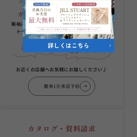
ガーネットにお任せください。
振袖選びからヘアメイクまでプロのスタッフが
トータルコーディネートをご提案します。
何着でも
成人式当日まで
スタッフが
試着無料
安心サポート
お近くの店舗へお気軽にお越しください♪
簡単1分来店予約
カタログ・資料請求