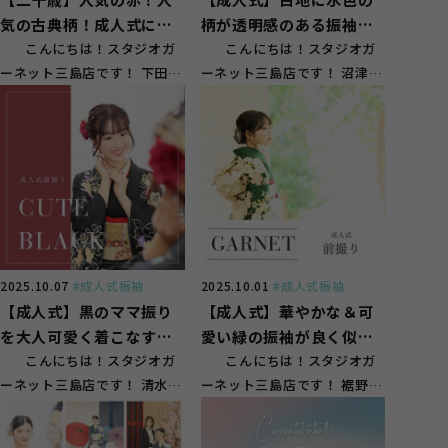
気の古典柄！成人式にぴ
柄が透明感のある振袖姿
ったり振袖【下田市】
こんにちは！スタジオガ
に【沼津市】
こんにちは！スタジオガ
ーネット三島店です！ 下田市
ーネット三島店です！ 沼津市
方面のお客様にもご来店頂い
のお客様にもご来店頂いてお
ておりま...
ります(^^...
2025.10.07
#成人式振袖
2025.10.01
#成人式振袖
【成人式】黒のママ振り
【成人式】華やかな＆可
を大人可愛く着こなすお
愛い緑の振袖が良く似合
嬢様♪【清水町徳倉】
こんにちは！スタジオガ
うお嬢様【裾野】
こんにちは！スタジオガ
ーネット三島店です！ 清水町
ーネット三島店です！ 裾野市
のお客様にもご来店頂いてお
のお客様にもご来店頂いてお
ります(^^...
ります(^^...