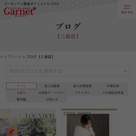
ガーネット三島店オフィシャルブログ
ブログ
【三島店】
トップページ
ブログ【三島店】
すべて
成人式振袖
成人式男性袴
卒業式袴
七五三
お宮参り・ベイビー
ブライダル
その他記念写真
番外編
お知らせ