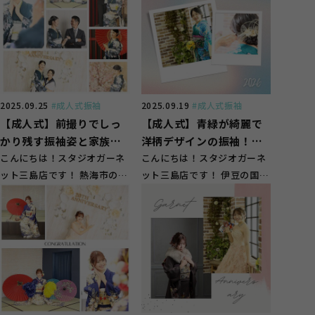
2025.09.25
#成人式振袖
2025.09.19
#成人式振袖
【成人式】前撮りでしっ
【成人式】青緑が綺麗で
かり残す振袖姿と家族写
洋柄デザインの振袖！
真【熱海市】
こんにちは！スタジオガーネ
【伊豆の国市】
こんにちは！スタジオガーネ
ット三島店です！ 熱海市のお
ット三島店です！ 伊豆の国市
客様にもご来店頂いておりま
のお客様にもご来店頂いてお
す(^^) 振袖選...
ります(^^) 振...