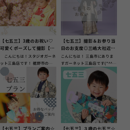
【七五三】3歳のお祝い♡
【七五三】撮影＆お参り当
可愛くポーズして撮影【裾
日のお支度◎三嶋大社近く
野市】
のスタジオ★
こんにちは！スタジオガーネ
こんにちは！ 三島市にありま
ット三島店です！ 裾野市のお
すガーネット三島店です(*^^*)
客様も多くご来店頂いてお...
三島駅から徒歩７分程！ 三嶋
大社からも...
【七五三】プランご案内☆
【七五三】３歳の七五三☆