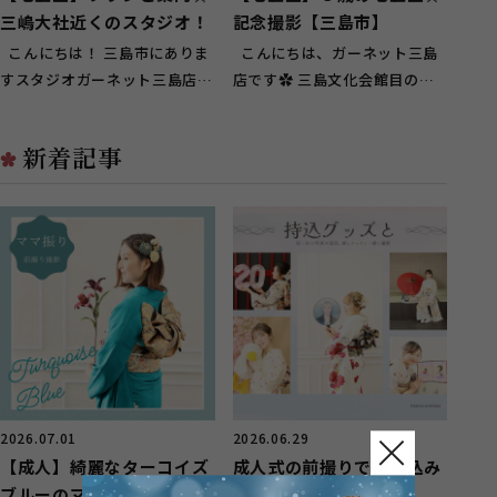
三嶋大社近くのスタジオ！
記念撮影【三島市】
こんにちは！ 三島市にありま
こんにちは、ガーネット三島
すスタジオガーネット三島店で
店です✿ 三島文化会館目の前
ございます！ 三島駅から徒歩7
の赤い看板が目印のフォトスタ
分ほ...
ジオで...
新着記事
2026.07.01
2026.06.29
【成人】綺麗なターコイズ
成人式の前撮りで持ち込み
ブルーのママ振りがお似合
グッズと一緒に撮影！