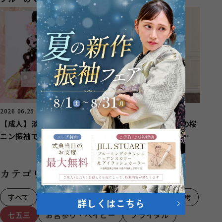
いのお嬢様【長泉町】
2026.06.25
2026.06.19
【成人】淡く可愛いフェミ
【成人】白地にピンクの桜
ニン振袖でとびきり可愛
柄が優しく可愛い振袖
く！【函南町】
❀【駿東郡清水町】
カテゴリー
すべて
成人式振袖
成人式男性袴
卒業式袴
七五三
お宮参り・ベイビー
ブライダル