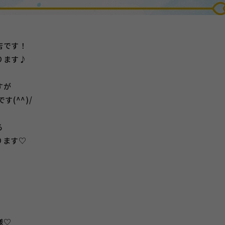
店です！
ります♪
すが
(^^)/
る
ります♡
様♡