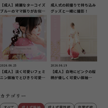
【成人】綺麗なターコイズ
成人式の前撮りで持ち込み
ブルーのママ振りがお似合
グッズと一緒に撮影！
いのお嬢様【長泉町】
2026.06.25
2026.06.19
【成人】淡く可愛いフェミ
【成人】白地にピンクの桜
ニン振袖でとびきり可愛
柄が優しく可愛い振袖
く！【函南町】
❀【駿東郡清水町】
カテゴリー
すべて
成人式振袖
成人式男性袴
卒業式袴